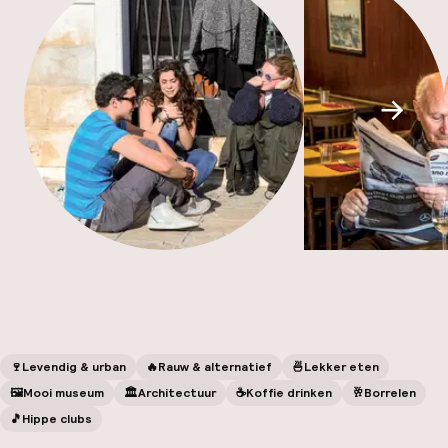
Mijn
ver
Hul
Scroll
O
Ne
🍷
Levendig & urban
🔥
Rauw & alternatief
🍜
Lekker eten
🖼
Mooi museum
🏛️
Architectuur
☕️
Koffie drinken
🥂
Borrelen
🎵
Hippe clubs
Facebo