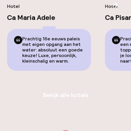
Hotel
Hotel
Scroll
Ca Maria Adele
Ca Pisan
Prachtig 16e eeuws paleis
Prac
met eigen opgang aan het
een 
water: absoluut een goede
topp
keuze! Luxe, persoonlijk,
je l
kleinschalig en warm.
naar
Bekijk alle hotels