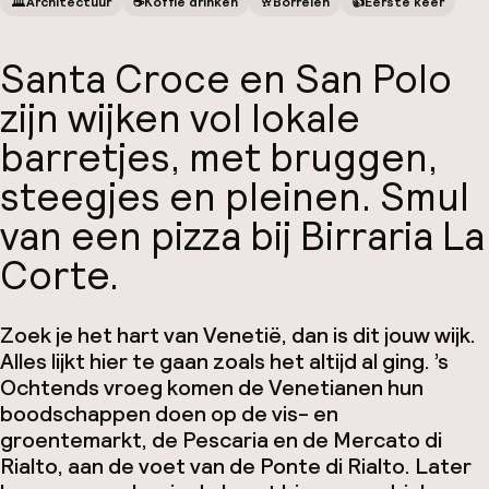
🏛️
Architectuur
☕️
Koffie drinken
🥂
Borrelen
👍
Eerste keer
Santa Croce en San Polo
zijn wijken vol lokale
barretjes, met bruggen,
steegjes en pleinen. Smul
van een pizza bij Birraria La
Corte.
Zoek je het hart van Venetië, dan is dit jouw wijk.
Alles lijkt hier te gaan zoals het altijd al ging. ’s
Ochtends vroeg komen de Venetianen hun
boodschappen doen op de vis- en
groentemarkt, de Pescaria en de Mercato di
Rialto, aan de voet van de Ponte di Rialto. Later