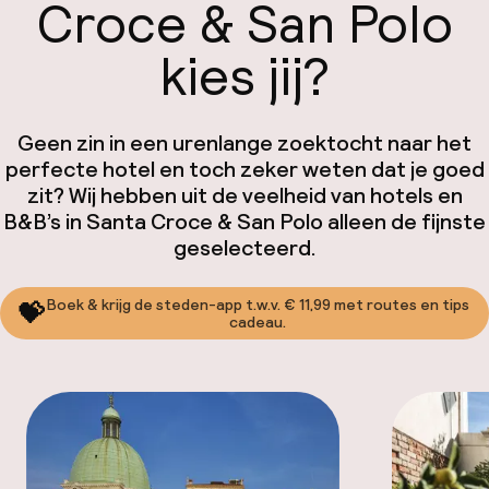
Croce & San Polo
kies jij?
Geen zin in een urenlange zoektocht naar het
perfecte hotel en toch zeker weten dat je goed
zit? Wij hebben uit de veelheid van hotels en
B&B’s in Santa Croce & San Polo alleen de fijnste
geselecteerd.
Boek & krijg de steden-app t.w.v. € 11,99 met routes en tips
💝
cadeau.