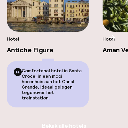
Hotel
Hotel
Scroll
Antiche Figure
Aman V
Comfortabel hotel in Santa
Croce, in een mooi
herenhuis aan het Canal
Grande. Ideaal gelegen
tegenover het
treinstation.
Bekijk alle hotels