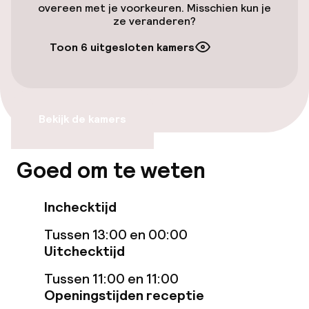
overeen met je voorkeuren. Misschien kun je
ze veranderen?
Eet- en drinkgelegenheden
Toon 6 uitgesloten kamers
Bar
Bekijk de kamers
Beleid
Overal rookvrij
Goed om te weten
Inchecktijd
Tussen 13:00 en 00:00
Uitchecktijd
Tussen 11:00 en 11:00
Openingstijden receptie