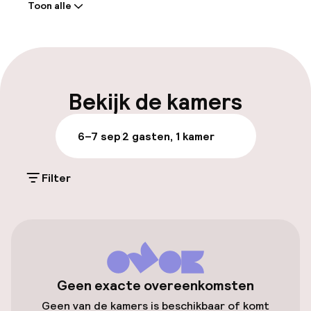
Toon alle
heerlijke plek voor een romantisch uitje in “La
Receptie: 24 uur geopend
Serenissima”.
Bagageruimte
Parkeren & mobiliteit
Bekijk de kamers
Openbaar parkeren
6–7 sep
2 gasten, 1 kamer
Fietsenstalling
Filter
Entertainment
Gratis wifi
Tuin
Geen exacte overeenkomsten
Geen van de kamers is beschikbaar of komt
Terras