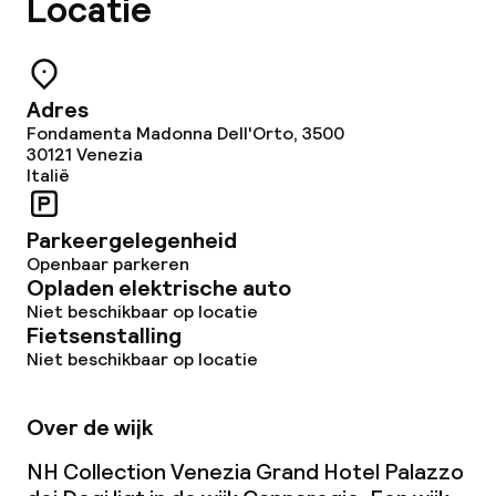
Locatie
Schoonmaakvoorzieningen
Wasservice
Adres
Fondamenta Madonna Dell'Orto, 3500
Zakelijke faciliteiten
30121
Venezia
Italië
Vergaderruimte
Parkeergelegenheid
Openbaar parkeren
Beleid
Opladen elektrische auto
Niet beschikbaar op locatie
Fietsenstalling
Overal rookvrij
Niet beschikbaar op locatie
Kleine huisdieren toegestaan (minder
dan de 5 kg)
Over de wijk
Grote huisdieren toegestaan (meer
NH Collection Venezia Grand Hotel Palazzo
dan 5 kg)