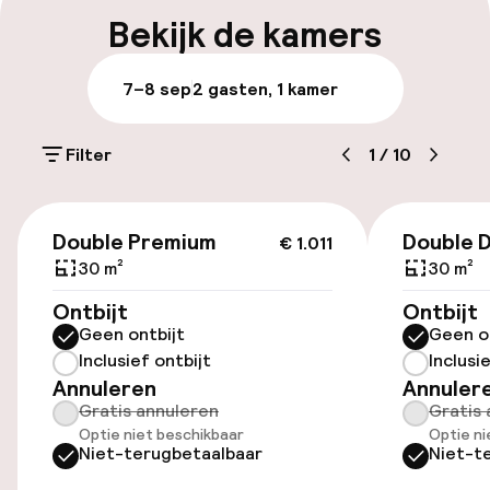
Bagageruimte
Bekijk de kamers
Parkeren & mobiliteit
7–8 sep
2 gasten, 1 kamer
Openbaar parkeren
Filter
1
/
10
Toegankelijkheid
€ 1.011
Double Premium
Double 
€ 1.011
Overal rolstoeltoegankelijk
30 m²
30 m²
Lift
Ontbijt
Ontbijt
Geen ontbijt
Geen o
Voor toegankelijkheid
Inclusief ontbijt
Inclusi
geoptimaliseerde kamers beschikbaar
Annuleren
Annuler
Gratis annuleren
Gratis 
Optie niet beschikbaar
Optie ni
Kamers
Niet-terugbetaalbaar
Niet-t