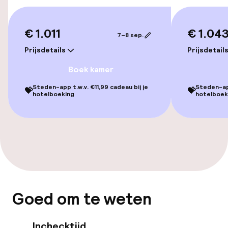
Familiekamers beschikbaar
€ 1.011
€ 1.04
Voor toegankelijkheid
7–8 sep.
geoptimaliseerde kamers beschikbaar
Prijsdetails
Prijsdetail
Boek kamer
Entertainment
Steden-app t.w.v. €11,99 cadeau bij je
Steden-app
💝
💝
hotelboeking
hotelboek
Gratis wifi
Tuin
Terras
TV lounge
Goed om te weten
Eet- en drinkgelegenheden
Inchecktijd