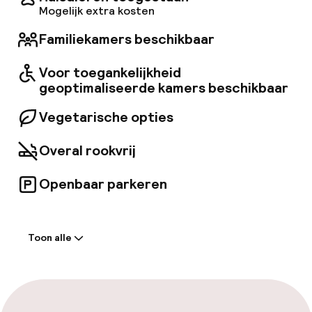
bijpassende drankjes. Zakelijke evenementen
Mogelijk extra kosten
en bruiloften kunnen worden gehouden in de
Familiekamers beschikbaar
goed uitgeruste evenementenruimtes van het
hotel, met een capaciteit van maximaal 100
gasten. Er is ook een evenementenplanner
Voor toegankelijkheid
aanwezig om te helpen bij het organiseren van
geoptimaliseerde kamers beschikbaar
elk evenement.
Vegetarische opties
Overal rookvrij
Openbaar parkeren
Welkom
Toon alle
Receptie: 24 uur geopend
Meertalige medewerkers