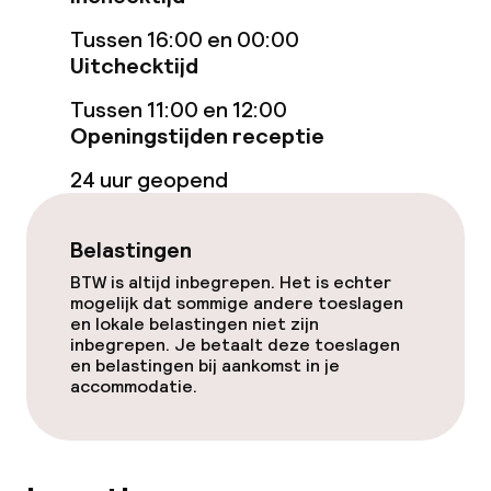
Restaurant
Tussen 16:00 en 00:00
Bar
Uitchecktijd
Tussen 11:00 en 12:00
Openingstijden receptie
Eet- en drinkdiensten
24 uur geopend
Roomservice
Belastingen
Dieetopties
BTW is altijd inbegrepen. Het is echter
mogelijk dat sommige andere toeslagen
Vegetarische opties
en lokale belastingen niet zijn
inbegrepen. Je betaalt deze toeslagen
en belastingen bij aankomst in je
accommodatie.
Faciliteiten en diensten voor kinderen
Babysitservice