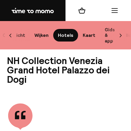
Home
Winkelmand
Menu
Ve
Gids
Overzicht
Wijken
Hotels
Kaart
&
Bl
Scroll naar links
Scrol
app
B
NH Collection Venezia
Grand Hotel Palazzo dei
Dogi
Bekijk alle
best
Reisi
We