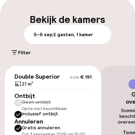
Bagageruimte
Bekijk de kamers
Parkeren & mobiliteit
5–6 sep
2 gasten, 1 kamer
Parkeergelegenheid op eigen terrein
(buiten)
Filter
Gratis parkeren
€ 191
€ 218
Openbaar parkeren
Double Superior
€ 191
€ 218
21 m²
Luchthavenshuttle
G
Ontbijt
ov
Geen ontbijt
Transferservice
Optie niet beschikbaar
Sommi
Inclusief ontbijt
beschi
Fietsenstalling
Annuleren
overeen
Gratis annuleren
Toon
Tot 3 september 2026 om 10:00