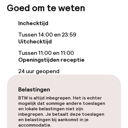
Goed om te weten
Gratis wifi
Tuin
Inchecktijd
Terras
Tussen 14:00 en 23:59
Uitchecktijd
TV lounge
Tussen 11:00 en 11:00
Openingstijden receptie
Eet- en drinkgelegenheden
24 uur geopend
Restaurant
Belastingen
Bar
BTW is altijd inbegrepen. Het is echter
mogelijk dat sommige andere toeslagen
en lokale belastingen niet zijn
Eet- en drinkdiensten
inbegrepen. Je betaalt deze toeslagen
en belastingen bij aankomst in je
accommodatie.
Ontbijtbuffet