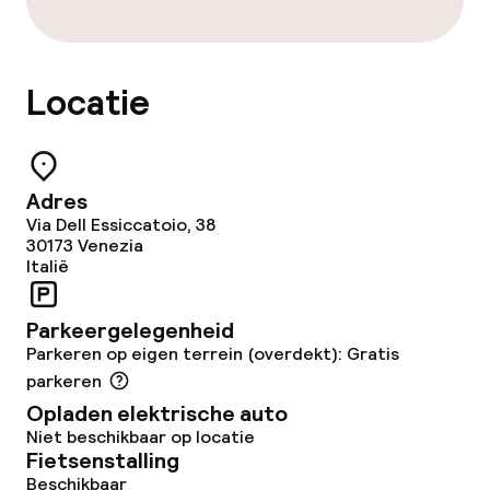
Lunch, vast menu
Locatie
Diner à la carte
Diner, vast menu
Adres
Roomservice
Via Dell Essiccatoio, 38
30173
Venezia
Italië
Dieetopties
Parkeergelegenheid
Glutenvrije opties
Parkeren op eigen terrein (overdekt): Gratis
parkeren
Vegetarische opties
Opladen elektrische auto
Niet beschikbaar op locatie
Fietsenstalling
Schoonmaakvoorzieningen
Beschikbaar