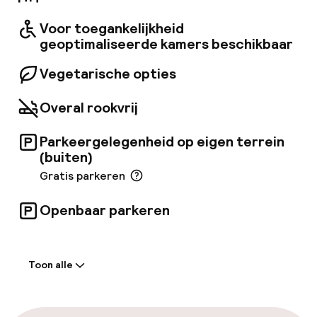
comfortabele ruimte te creëren en reizigers
een gezellig gevoel te geven. Ze zijn ook
Voor toegankelijkheid
uitgerust met alle essentiële voorzieningen
geoptimaliseerde kamers beschikbaar
om een aangenaam en gedenkwaardig verblijf
te bieden.
Vegetarische opties
Overal rookvrij
Parkeergelegenheid op eigen terrein
(buiten)
Gratis parkeren
Openbaar parkeren
Welkom
Toon alle
Receptie: 24 uur geopend
Meertalige medewerkers