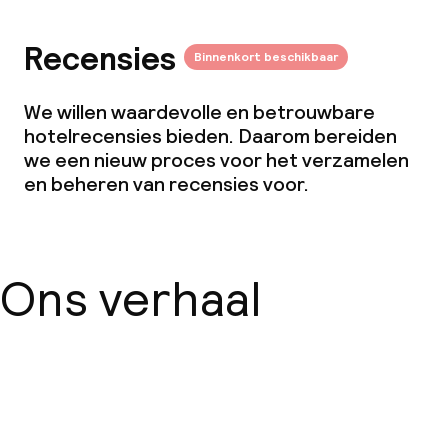
Wasservice
Recensies
Binnenkort beschikbaar
Zakelijke faciliteiten
We willen waardevolle en betrouwbare
hotelrecensies bieden. Daarom bereiden
Vergaderruimte
we een nieuw proces voor het verzamelen
en beheren van recensies voor.
Beleid
Overal rookvrij
Ons verhaal
Kleine huisdieren toegestaan (minder
dan de 5 kg)
Grote huisdieren toegestaan (meer
dan 5 kg)
Over ons