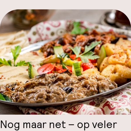
Hul
O
Ne
Facebo
Nog maar net – op veler