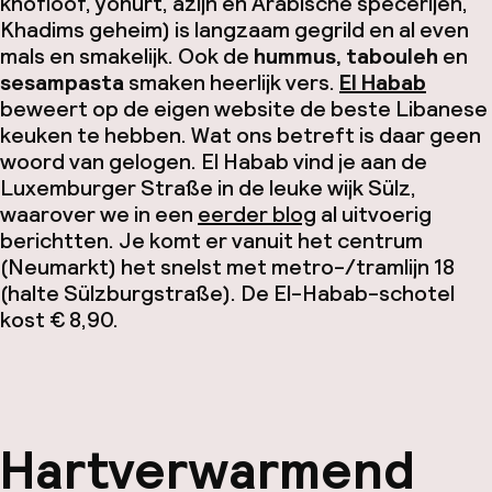
knofloof, yohurt, azijn en Arabische specerijen,
Khadims geheim) is langzaam gegrild en al even
mals en smakelijk. Ook de
hummus, tabouleh
en
sesampasta
smaken heerlijk vers.
El Habab
beweert op de eigen website de beste Libanese
keuken te hebben. Wat ons betreft is daar geen
woord van gelogen. El Habab vind je aan de
Luxemburger Straße in de leuke wijk Sülz,
waarover we in een
eerder blog
al uitvoerig
berichtten. Je komt er vanuit het centrum
(Neumarkt) het snelst met metro-/tramlijn 18
(halte Sülzburgstraße). De El-Habab-schotel
kost € 8,90.
Hartverwarmend