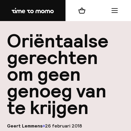
Home
Winkelmand
Menu
b
Oriëntaalse
gerechten
om geen
best
genoeg van
Reisi
We
te krijgen
Mijn
op
ver
Geert Lemmens
26 februari 2018
Gepubliceerd door