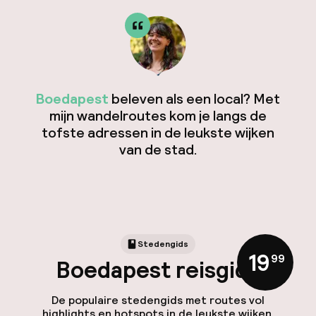
Boedapest
beleven als een local? Met
mijn wandelroutes kom je langs de
tofste adressen in de leukste wijken
van de stad.
Stedengids
19
,
99
Boedapest reisgids
De populaire stedengids met routes vol
highlights en hotspots in de leukste wijken.