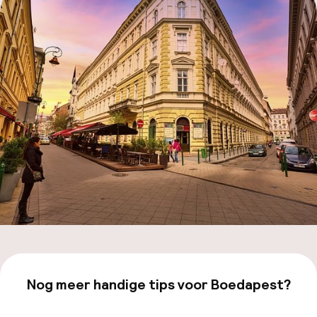
Code 
Hu
Face
Nog meer handige tips voor Boedapest?
Bekijk onze
Boedapest
-pagina