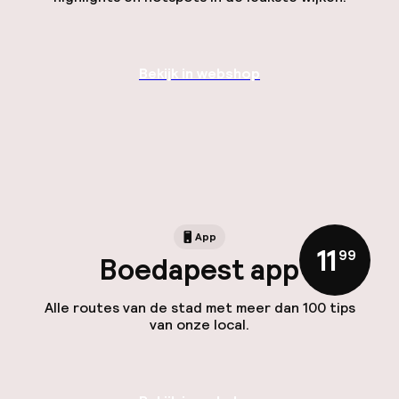
Bekijk in webshop
App
11
,
99
Boedapest app
Alle routes van de stad met meer dan 100 tips
van onze local.