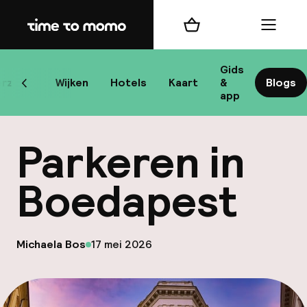
Home
Winkelmand
Menu
Bo
Gids
rzicht
Wijken
Hotels
Kaart
&
Blogs
Scroll naar links
app
Bes
Parkeren in
Boedapest
bes
op
Michaela Bos
17 mei 2026
Gepubliceerd door
Reis
W
Mij