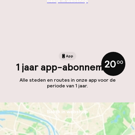
Bekijk in webshop
App
20
,
00
1 jaar app-abonnement
Alle steden en routes in onze app voor de
periode van 1 jaar.
Bekijk in webshop