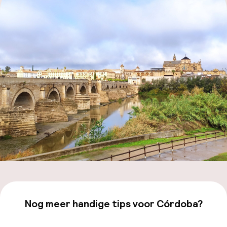
Mijn
ver
Hul
O
Ne
Nog meer handige tips voor Córdoba?
Facebo
Bekijk onze
Córdoba
-pagina