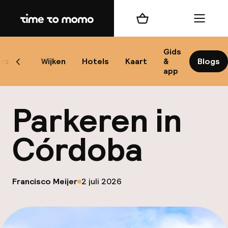
Home
Winkelmand
Menu
Có
Gids
rzicht
Wijken
Hotels
Kaart
&
Blogs
Scroll naar links
app
B
Parkeren in
Córdoba
best
op
Francisco Meijer
2 juli 2026
Gepubliceerd door
Reisi
We