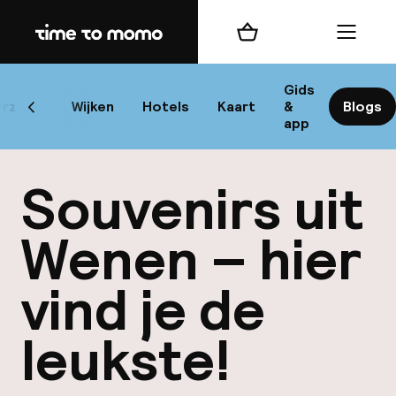
Home
Winkelmand
Menu
W
Gids
rzicht
Wijken
Hotels
Kaart
&
Blogs
Scroll naar links
app
B
Souvenirs uit
Wenen – hier
vind je de
best
leukste!
Reisi
We