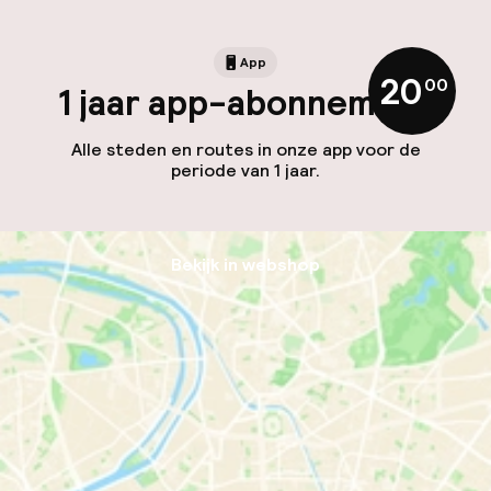
App
20
,
00
1 jaar app-abonnement
Alle steden en routes in onze app voor de
periode van 1 jaar.
Bekijk in webshop