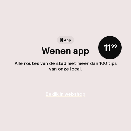
App
11
,
99
Wenen app
Alle routes van de stad met meer dan 100 tips
van onze local.
Bekijk in webshop