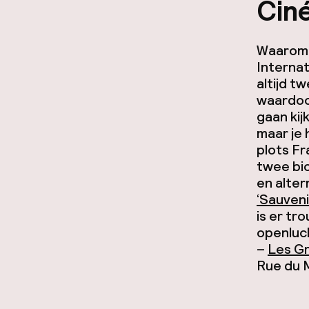
Cin
Waarom g
Internat
altijd t
waardoor
gaan kij
maar je 
plots Fr
twee bi
en alter
‘Sauveni
is er t
openluc
–
Les G
Rue du 