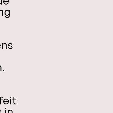
de
ng
ens
e
,
feit
 in