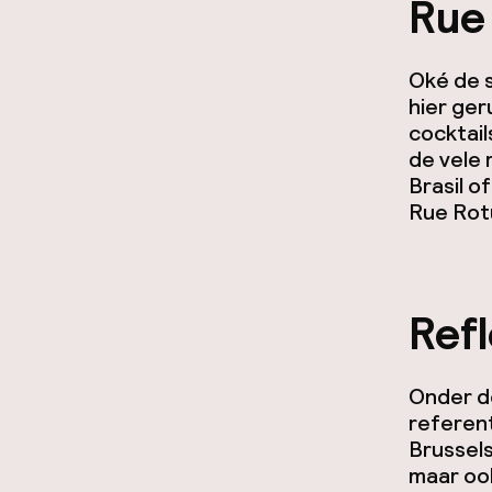
Rue
Oké de s
hier ger
cocktail
de vele 
Brasil o
Rue Rot
Ref
Onder de
referent
Brussels
maar ook