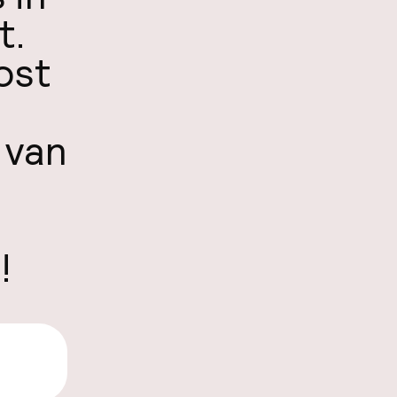
t.
ost
n
 van
!
,99