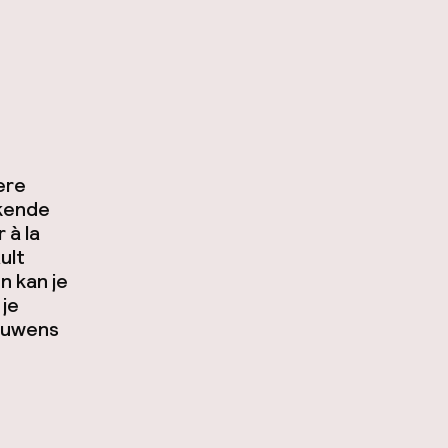
ere
ekende
or
à la
ult
n kan je
 je
rouwens