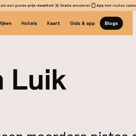
tels met goede
prijs-kwaliteit
Gratis
annuleren
App
met routes cadeau
ijken
Hotels
Kaart
Gids & app
Blogs
n Luik