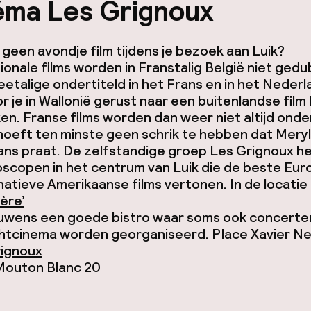
éma Les Grignoux
een avondje film tijdens je bezoek aan Luik?
ionale films worden in Franstalig België niet ged
weetalige ondertiteld in het Frans en in het Neder
 je in Wallonië gerust naar een buitenlandse film
ken. Franse films worden dan weer niet altijd onde
hoeft ten minste geen schrik te hebben dat Mery
ans praat. De zelfstandige groep Les Grignoux h
oscopen in het centrum van Luik die de beste Eu
natieve Amerikaanse films vertonen. In de locatie
ère’
rouwens een goede bistro waar soms ook concerte
htcinema worden georganiseerd.
Place Xavier Ne
rignoux
Mouton Blanc 20