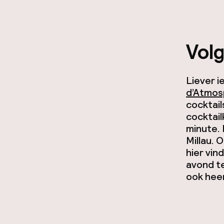
Vol
Liever i
d’Atmos
cocktail
cocktail
minute
.
Millau. 
hier vin
avond te
ook heer