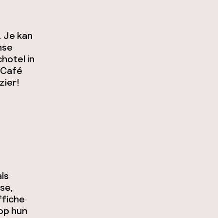
. Je kan
nse
chotel in
 Café
zier!
ls
se,
ffiche
 op hun