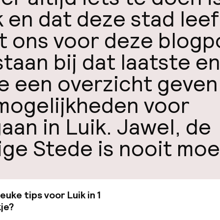
k en dat deze stad leef
t ons voor deze blogp
staan bij dat laatste e
lie een overzicht geven
mogelijkheden voor
gaan in Luik. Jawel, de
ige Stede is nooit moe
leuke tips voor Luik in 1
Bekijk de gids van €19
je?