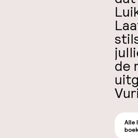
Lui
Laa
stil
jul
de 
uit
Vur
Alle 
boek