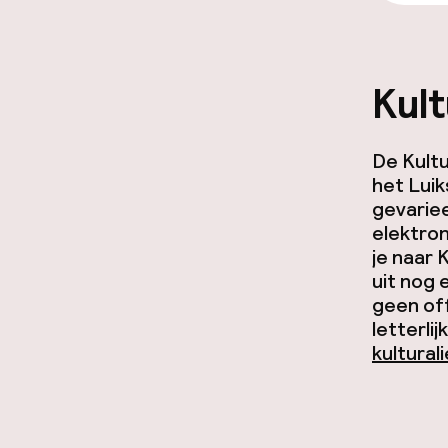
Kul
De Kultu
het Luik
gevarie
elektron
je naar 
uit nog 
geen off
letterli
kultural