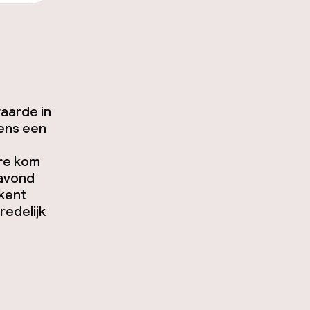
aarde in
kens een
ure kom
 avond
 kent
redelijk