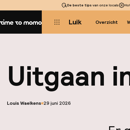
De beste tips
van onze locals
Ho
Luik
Overzicht
W
Home
Uitgaan i
op
Louis Waelkens
29 juni 2026
Gepubliceerd door