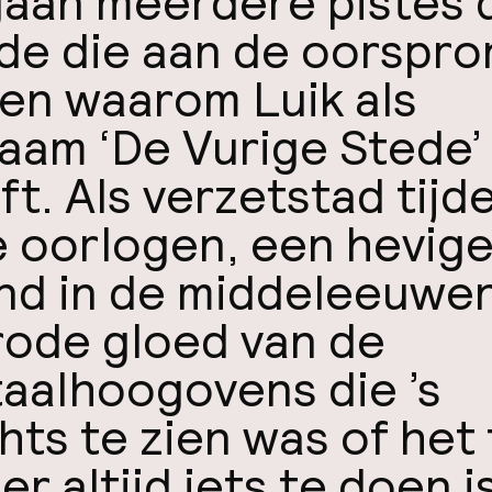
gaan meerdere pistes 
de die aan de oorspro
gen waarom Luik als
naam ‘De Vurige Stede’
ft. Als verzetstad tijd
e oorlogen, een hevig
nd in de middeleeuwen
rode gloed van de
aalhoogovens die ’s
hts te zien was of het 
er altijd iets te doen is