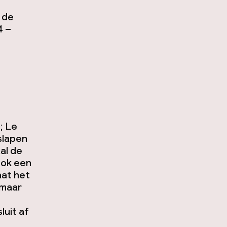
 de
4 –
; Le
slapen
al de
ook een
aat het
 maar
luit af