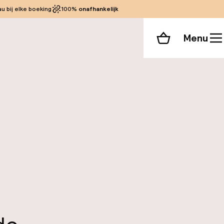
 bij elke boeking
100%
onafhankelijk
Menu
Winkelmand