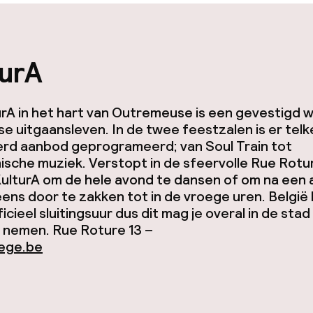
turA
rA in het hart van Outremeuse is een gevestigd w
se uitgaansleven. In de twee feestzalen is er tel
erd aanbod geprogrameerd; van Soul Train tot
ische muziek. Verstopt in de sfeervolle Rue Rot
KulturA om de hele avond te dansen of om na een
eens door te zakken tot in de vroege uren. België
icieel sluitingsuur dus dit mag je overal in de stad 
jk nemen.
Rue Roture 13 –
iege.be