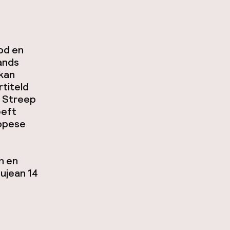
ubd en
lands
 kan
rtiteld
l Streep
eeft
ropese
n en
ujean 14