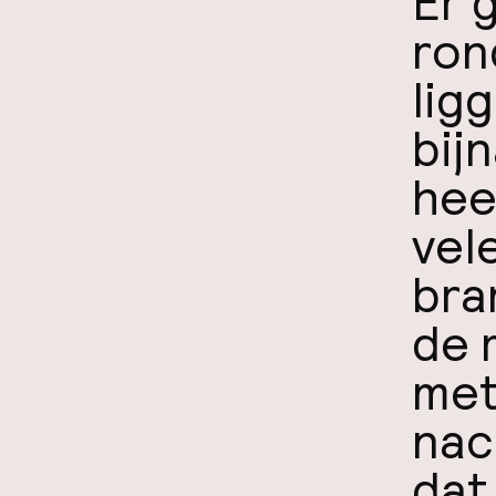
Er 
ron
lig
bij
hee
vel
bra
de 
met
nac
dat 