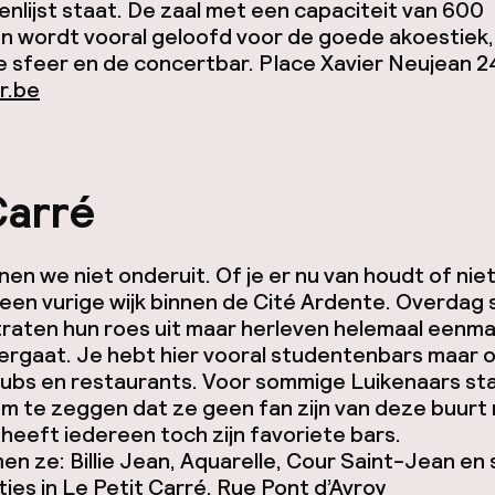
nlijst staat. De zaal met een capaciteit van 600
n wordt vooral geloofd voor de goede akoestiek,
e sfeer en de concertbar.
Place Xavier Neujean 2
r.be
Carré
nen we niet onderuit. Of je er nu van houdt of niet
 een vurige wijk binnen de Cité Ardente. Overdag 
straten hun roes uit maar herleven helemaal eenma
ergaat. Je hebt hier vooral studentenbars maar 
lubs en restaurants. Voor sommige Luikenaars st
m te zeggen dat ze geen fan zijn van deze buurt
heeft iedereen toch zijn favoriete bars.
en ze: Billie Jean, Aquarelle, Cour Saint-Jean en s
tjes in Le Petit Carré.
Rue Pont d’Avroy