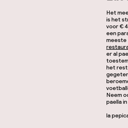
Het mee
is het s
voor € 4
een para
meeste 
restaura
er al pa
toestem
het rest
gegeten
beroemd
voetball
Neem ook
paella i
la pepic