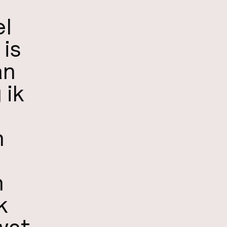
el
 is
an
 ik
n
n
k