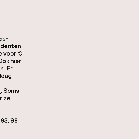
nas-
tudenten
je voor €
 Ook hier
n. Er
iddag
y
. Soms
r ze
 93, 98