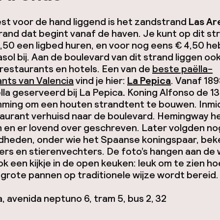
st voor de hand liggend is het zandstrand
Las Ar
trand dat begint vanaf de haven. Je kunt op dit st
,50 een ligbed huren, en voor nog eens € 4,50 heb
sol bij. Aan de boulevard van dit strand liggen oo
restaurants en hotels. Een van de
beste paëlla-
nts van Valencia
vind je hier:
La Pepica
. Vanaf 18
ella geserveerd bij La Pepica
.
Koning Alfonso de 13
ming om een houten strandtent te bouwen. Inmid
aurant verhuisd naar de boulevard. Hemingway he
 en er lovend over geschreven. Later volgden no
heden, onder wie het Spaanse koningspaar, be
ers en stierenvechters. De foto’s hangen aan de
 een kijkje in de open keuken: leuk om te zien ho
n grote pannen op traditionele wijze wordt bereid.
a, avenida neptuno 6, tram 5, bus 2, 32