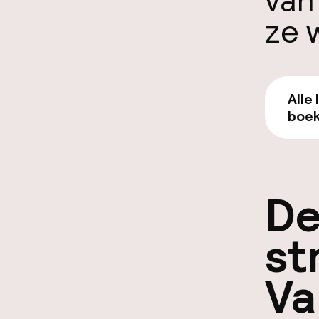
van
ze w
Alle 
boek
De
st
Va