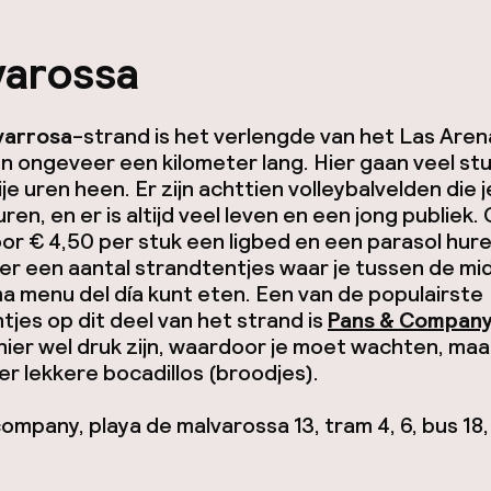
varossa
varrosa
-strand is het verlengde van het Las Are
n ongeveer een kilometer lang. Hier gaan veel s
rije uren heen. Er zijn achttien volleybalvelden die 
uren, en er is altijd veel leven en een jong publiek.
oor € 4,50 per stuk een ligbed en een parasol hure
ier een aantal strandtentjes waar je tussen de m
ma
menu del día
kunt eten. Een van de populairste
tjes op dit deel van het strand is
Pans & Compan
hier wel druk zijn, waardoor je moet wachten, maa
er lekkere
bocadillos
(broodjes).
ompany, playa de malvarossa 13, tram 4, 6, bus 18,