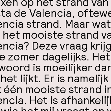
axen op het strand van
ta de Valencia, oftew
encia strand. Maar wat
 het mooiste strand v
encia? Deze vraag krijg
de zomer dagelijks. Het
woord is moeilijker da
het lijkt. Er is namelijk
t één mooiste strand i
encia. Het is afhankelij