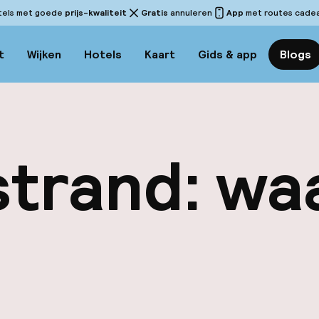
tels met goede
prijs-kwaliteit
Gratis
annuleren
App
met routes cadeau
t
Wijken
Hotels
Kaart
Gids & app
Blogs
strand: wa