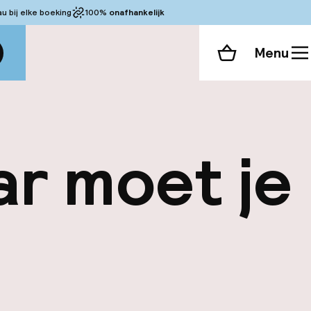
 bij elke boeking
100%
onafhankelijk
Menu
Winkelmand
ar moet je