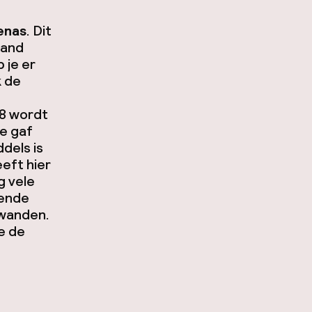
enas
. Dit
rand
 je er
k de
98 wordt
e gaf
dels is
eft hier
g vele
kende
 wanden.
e de