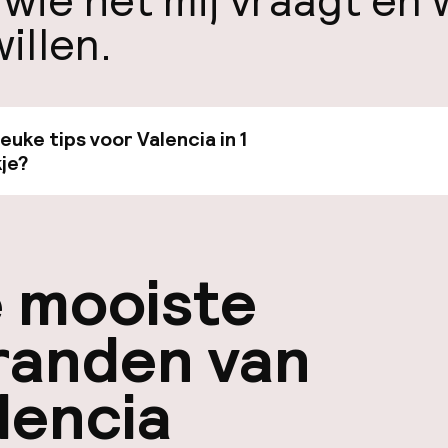
 wie het mij vraagt en 
illen.
leuke tips voor Valencia in 1
Bekijk de gids van €19
je?
 mooiste
randen van
lencia