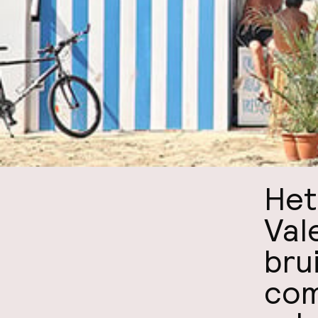
Het
Val
bru
com