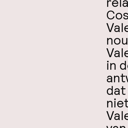
rel
Cos
Val
nou
Val
in 
ant
dat 
nie
Val