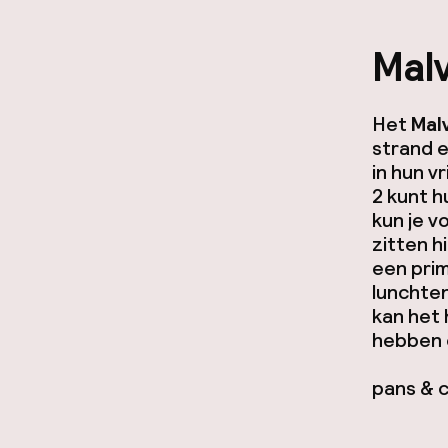
Mal
Het
Mal
strand e
in hun v
2 kunt h
kun je v
zitten h
een pri
lunchten
kan het 
hebben 
pans & c