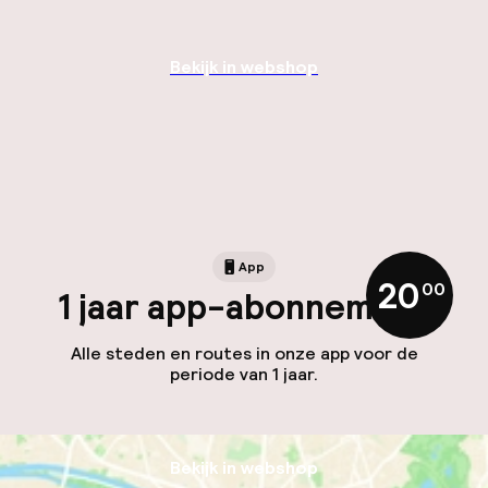
Bekijk in webshop
App
20
,
00
1 jaar app-abonnement
Alle steden en routes in onze app voor de
periode van 1 jaar.
Bekijk in webshop