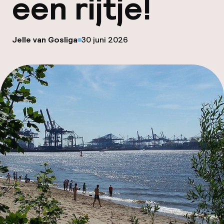
een rijtje!
Mijn
ver
op
Jelle van Gosliga
30 juni 2026
Gepubliceerd door
Hul
O
Ne
Facebo