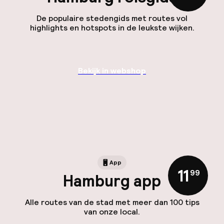
De populaire stedengids met routes vol
highlights en hotspots in de leukste wijken.
Bekijk in webshop
App
11
,
99
Hamburg app
Alle routes van de stad met meer dan 100 tips
van onze local.