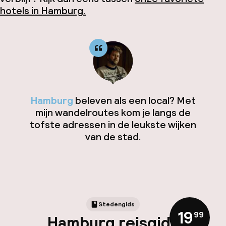
hotels in Hamburg.
Hamburg
beleven als een local? Met
mijn wandelroutes kom je langs de
tofste adressen in de leukste wijken
van de stad.
Stedengids
19
,
99
Hamburg reisgids