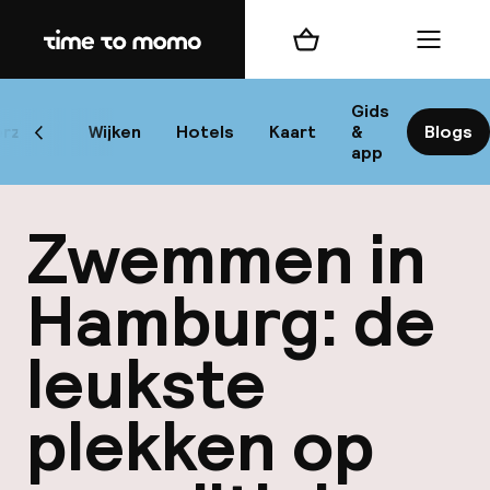
Home
Winkelmand
Menu
Ha
Gids
rzicht
Wijken
Hotels
Kaart
&
Blogs
Scroll naar links
app
B
Zwemmen in
Hamburg: de
leukste
best
plekken op
Reisi
We