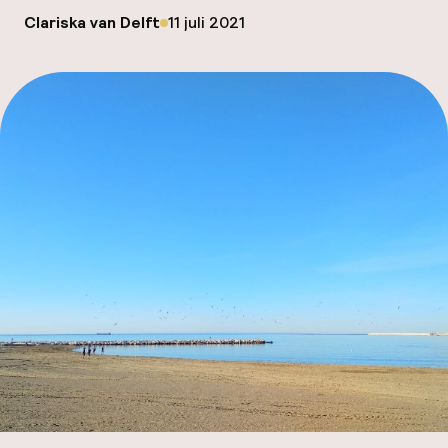
Mijn
op
Clariska van Delft
11 juli 2021
Gepubliceerd door
ver
Hul
O
Ne
Facebo