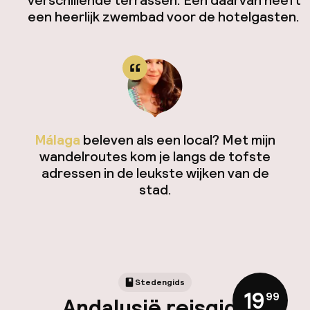
verschillende terrassen. Eén daarvan heeft
een heerlijk zwembad voor de hotelgasten.
Málaga
beleven als een local? Met mijn
wandelroutes kom je langs de tofste
adressen in de leukste wijken van de
stad.
Stedengids
19
,
99
Andalusië reisgids