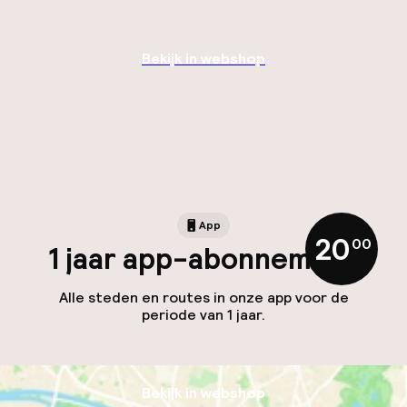
Bekijk in webshop
App
20
,
00
1 jaar app-abonnement
Alle steden en routes in onze app voor de
periode van 1 jaar.
Bekijk in webshop