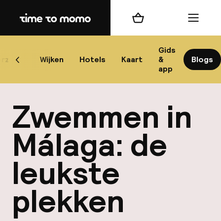
Home
Winkelmand
Menu
Má
Gids
rzicht
Wijken
Hotels
Kaart
&
Blogs
Scroll naar links
app
B
Zwemmen in
Málaga: de
leukste
best
plekken
Reisi
We