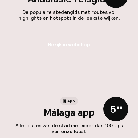
De populaire stedengids met routes vol
highlights en hotspots in de leukste wijken.
Bekijk in webshop
App
5
,
99
Málaga app
Alle routes van de stad met meer dan 100 tips
van onze local.