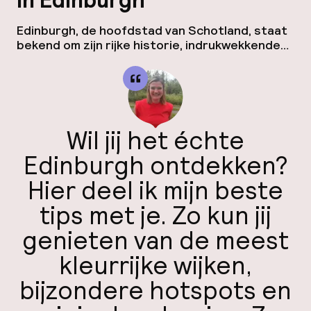
in Edinburgh
Edinburgh, de hoofdstad van Schotland, staat
ver
bekend om zijn rijke historie, indrukwekkende
Hul
architectuur en bruisende cultuur. Of je nu
geïnteresseerd bent in eeuwenoude kastelen,
sfeervolle straatjes, fascinerende musea of
adembenemende uitzichten, deze stad heeft
voor ieder wat wils. Hierbij een overzicht van 10
must-see bezienswaardigheden in Edinburgh
Wil jij het échte
die je niet mag missen tijdens je bezoek. […]
Edinburgh ontdekken?
Hier deel ik mijn beste
N
tips met je. Zo kun jij
genieten van de meest
kleurrijke wijken,
bijzondere hotspots en
Faceb