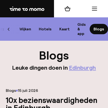
Home
Winkelmand
Menu
Edi
Gids
rzicht
Wijken
Hotels
Kaart
&
Blogs
Scroll naar links
app
Best
Blogs
Leuke dingen doen in
Edinburgh
best
Reis
Gepubliceerd op
Blogs
15 juli 2026
W
10x bezienswaardigheden
Mij