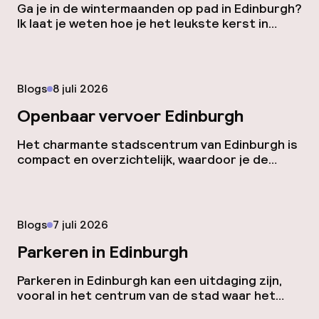
Ga je in de wintermaanden op pad in Edinburgh?
Ik laat je weten hoe je het leukste kerst in
Edinburgh kunt vieren en wat je niet kunt
missen tijdens oud en nieuw. Kerstmarkt in
Edinburgh Uiteraard heeft Edinburgh magische
kerstmarkten. Bij Princes Street Gardens vind
Gepubliceerd op
Blogs
8 juli 2026
je de grootste markt, waar je zo een paar uur
[…]
Openbaar vervoer Edinburgh
Het charmante stadscentrum van Edinburgh is
compact en overzichtelijk, waardoor je de
meeste bezienswaardigheden gemakkelijk te
voet kunt verkennen. Voor de wat grotere
afstanden rijden er overal bussen door de
stad die je moeiteloos van A naar B brengen.
Gepubliceerd op
Blogs
7 juli 2026
Ontdek hier alle tips voor het openbaar
vervoer in Edinburgh. Bussen en de tram Mocht
Parkeren in Edinburgh
je […]
Parkeren in Edinburgh kan een uitdaging zijn,
vooral in het centrum van de stad waar het
verkeer druk is en de parkeerplaatsen beperkt