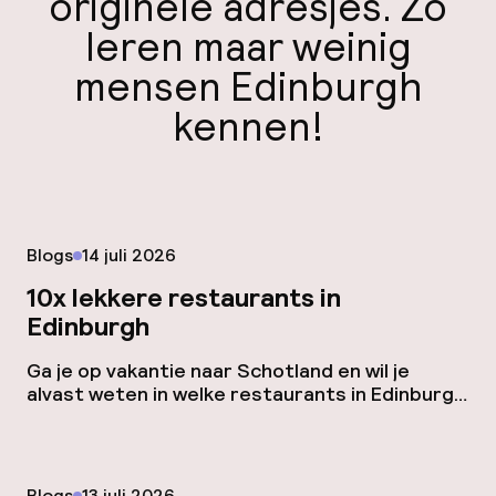
originele adresjes. Zo
leren maar weinig
mensen Edinburgh
kennen!
Gepubliceerd op
Blogs
14 juli 2026
10x lekkere restaurants in
Edinburgh
Ga je op vakantie naar Schotland en wil je
alvast weten in welke restaurants in Edinburgh
je moet eten? Hier 10 tips, in verschillende
wijken en prijscategorieën. The Dome The
Dome is een historisch gebouw dat is
omgebouwd tot een van de meest iconische
Gepubliceerd op
Blogs
13 juli 2026