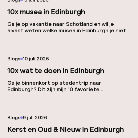
restaurants en bars van de stad. Het interieur
is geïnspireerd op […]
10x musea in Edinburgh
Ga je op vakantie naar Schotland en wil je
alvast weten welke musea in Edinburgh je niet
mag missen? Hier 10 tips, verspreid over de
stad en elk met hun eigen charme. National
Museum of Scotland Het National Museum of
Scotland, gelegen aan Chambers Street, is
Gepubliceerd op
Blogs
10 juli 2026
een van de belangrijkste musea van het land.
Het […]
10x wat te doen in Edinburgh
Ga je binnenkort op stedentrip naar
Edinburgh? Dit zijn mijn 10 favoriete
activiteiten, musea en bezienswaardigheden,
zodat je precies weet wat te doen in
Edinburgh. Bewonder het uitzicht vanaf
Arthur’s Seat Voor het mooiste uitzicht over
Gepubliceerd op
Blogs
9 juli 2026
de stad ga je naar de top van de uitgedoofde
vulkaan Arthur’s Seat. Dit is de hoogste top
Kerst en Oud & Nieuw in Edinburgh
van […]