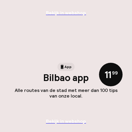
Bekijk in webshop
App
11
,
99
Bilbao app
Alle routes van de stad met meer dan 100 tips
van onze local.
Bekijk in webshop