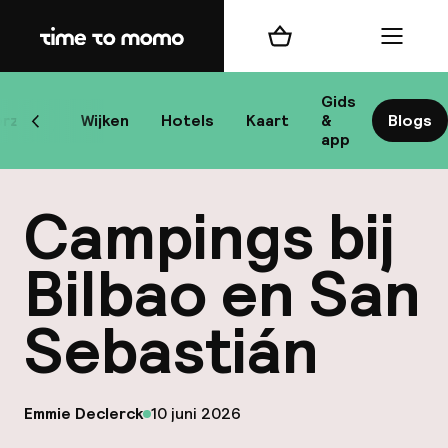
Home
Winkelmand
Menu
B
Gids
rzicht
Wijken
Hotels
Kaart
&
Blogs
Scroll naar links
app
B
Campings bij
Bilbao en San
Sebastián
best
Reisi
op
Emmie Declerck
10 juni 2026
We
Gepubliceerd door