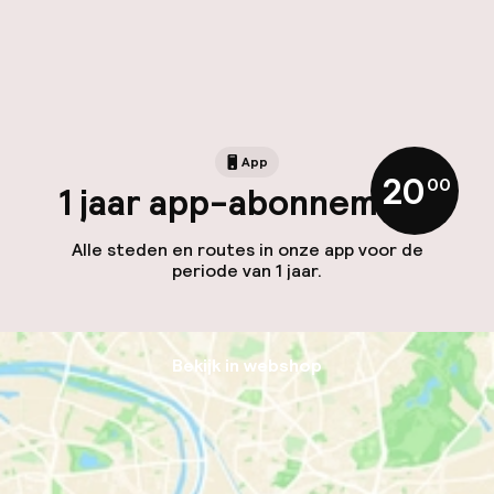
App
20
,
00
1 jaar app-abonnement
Alle steden en routes in onze app voor de
periode van 1 jaar.
Bekijk in webshop