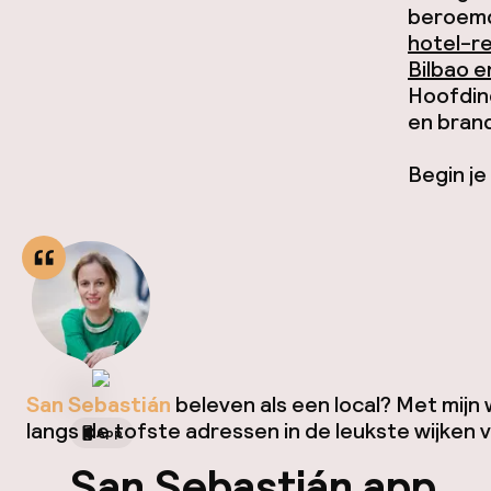
beroemd
hotel-re
Bilbao e
Hoofding
en brand
Begin je
San Sebastián
beleven als een local? Met mijn
langs de tofste adressen in de leukste wijken 
App
San Sebastián app