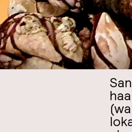
San
haa
(wa
lok