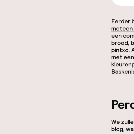
Eerder 
meteen o
een comb
brood, 
pintxo
.
met een
kleurenp
Baskenla
Per
We zulle
blog, wa