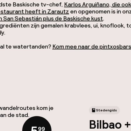
ste Baskische tv-chef,
Karlos Arguiñano, die oo
staurant heeft in Zarautz
en opgenomen is in on
n San Sebastián plus de Baskische kust
.
rediënten zijn gemalen krabvlees, ui, knoflook, 
y.
 al te watertanden?
Kom mee naar de pintxosbar
 wandelroutes kom je
Stedengids
van de stad.
Bilbao 
,
99