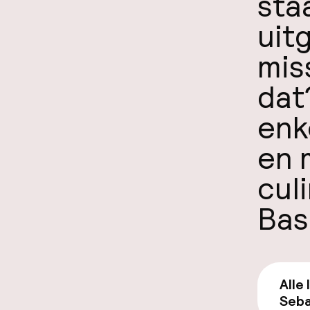
sta
uit
mis
dat
enk
en 
culi
Bas
Alle
Seba