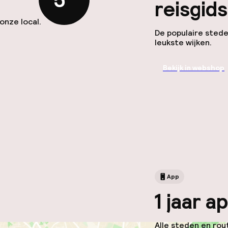
5
reisgids
onze local.
De populaire stede
leukste wijken.
Bekijk in webshop
App
1 jaar 
Alle steden en rout