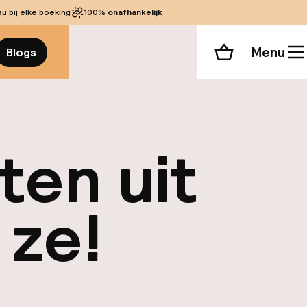
 bij elke boeking
100%
onafhankelijk
Menu
Blogs
Winkelmand
ten uit
 ze!