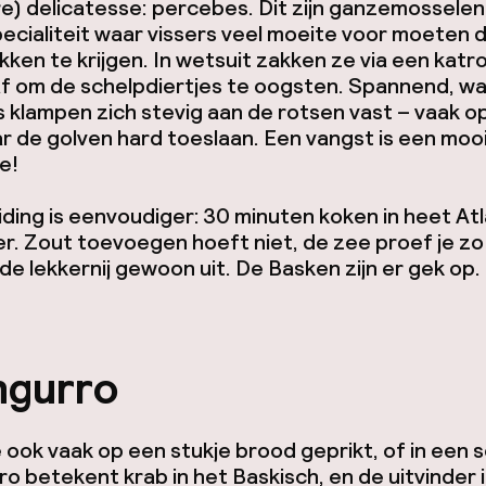
e) delicatesse:
percebes
. Dit zijn ganzemosselen
pecialiteit waar vissers veel moeite voor moeten
kken te krijgen. In wetsuit zakken ze via een katro
af om de schelpdiertjes te oogsten. Spannend, w
 klampen zich stevig aan de rotsen vast – vaak o
r de golven hard toeslaan. Een vangst is een moo
e!
ding is eenvoudiger: 30 minuten koken in heet At
. Zout toevoegen hoeft niet, de zee proef je zo
 de lekkernij gewoon uit. De Basken zijn er gek op.
ngurro
je ook vaak op een stukje brood geprikt, of in een 
ro
betekent krab in het Baskisch, en de uitvinder 