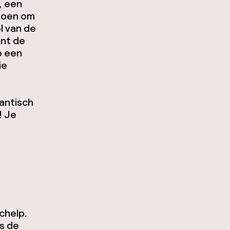
, een
 doen om
l van de
ant de
p een
ie
lantisch
! Je
schelp.
is de