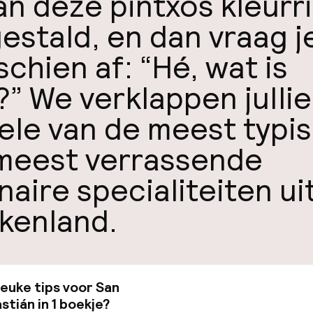
an deze pintxos kleurri
gestald, en dan vraag je
schien af: “Hé, wat is
?” We verklappen jullie
ele van de meest typi
meest verrassende
naire specialiteiten ui
kenland.
 leuke tips voor San
Bekijk de gids van €19
stián in 1 boekje?