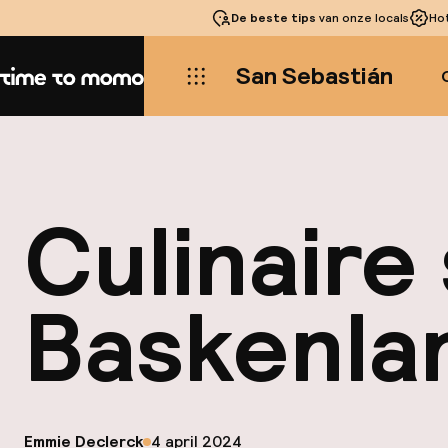
De beste tips
van onze locals
Ho
San Sebastián
Home
Culinaire 
Baskenlan
op
Emmie Declerck
4 april 2024