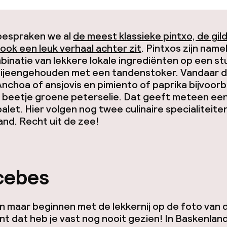
bespraken we al
de meest klassieke pintxo, de gil
ok een leuk verhaal achter zit
. Pintxos zijn namel
inatie van lekkere lokale ingrediënten op een st
bijeengehouden met een tandenstoker. Vandaar 
Anchoa
of ansjovis en
pimiento
of paprika bijvoorb
 beetje groene peterselie. Dat geeft meteen ee
alet. Hier volgen nog twee culinaire specialiteiten
nd. Recht uit de zee!
cebes
n maar beginnen met de lekkernij op de foto van
nt dat heb je vast nog nooit gezien! In Baskenland