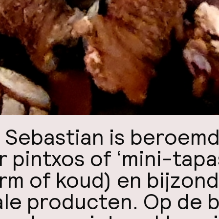
 Sebastian is beroem
r pintxos of ‘mini-tapa
rm of koud) en bijzon
ale producten. Op de 