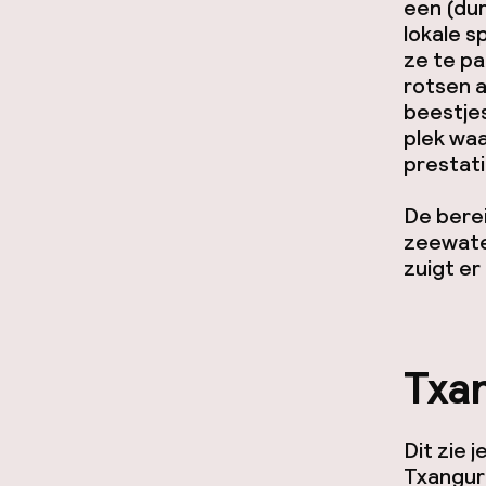
een (dur
lokale s
ze te pa
rotsen 
beestjes
plek waa
prestati
De berei
zeewater
zuigt er
Txa
Dit zie 
Txangur