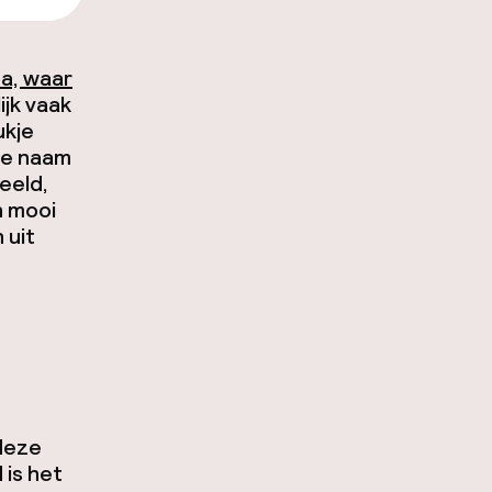
da, waar
ijk vaak
ukje
de naam
eeld,
n mooi
 uit
 deze
 is het