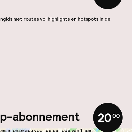
ngids met routes vol highlights en hotspots in de
app-abonnement
20
,
00
es in onze app voor de periode van 1 jaar.