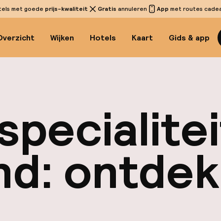
tels met goede
prijs-kwaliteit
Gratis
annuleren
App
met routes cadeau
Overzicht
Wijken
Hotels
Kaart
Gids & app
specialitei
d: ontdek