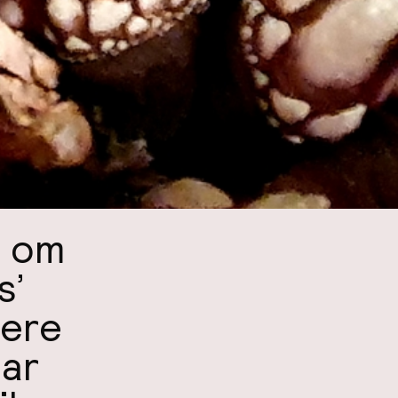
d om
s’
dere
bar