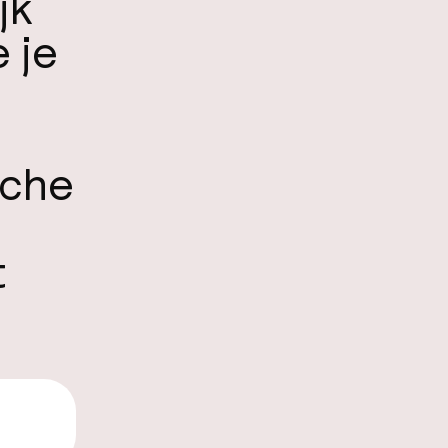
jk
 je
sche
t
,99