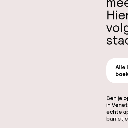
mee
Hie
vol
sta
Alle 
boek
Ben je o
in Venet
echte ap
barretje