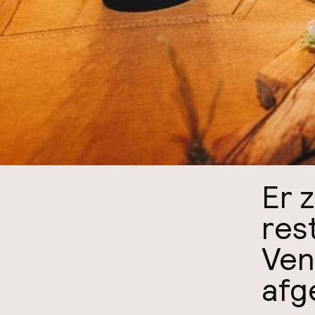
Er 
res
Ven
afg