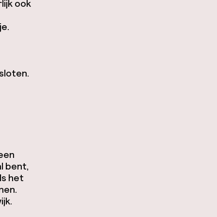
ijk ook
je.
sloten.
 een
l bent,
ls het
nen.
jk.