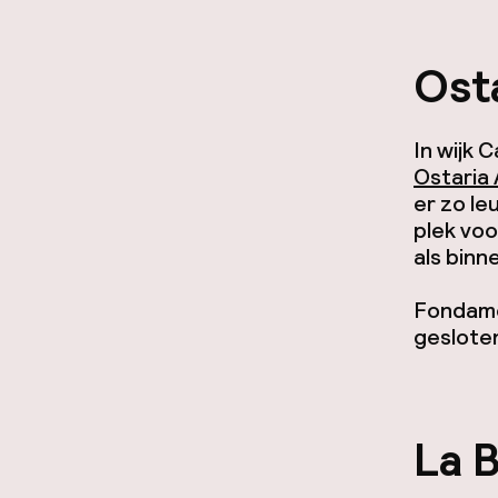
Osta
In wijk 
Ostaria 
er zo le
plek voo
als binn
Fondame
geslote
La B