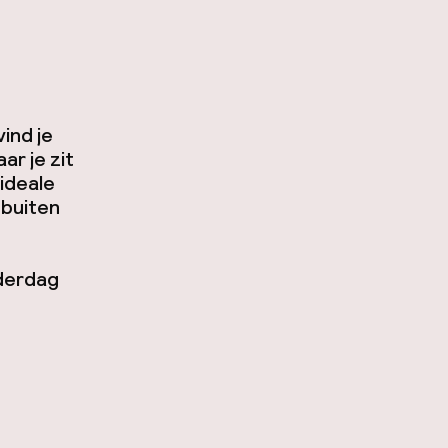
vind je
ar je zit
 ideale
 buiten
nderdag