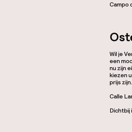
Campo de
Ost
Wil je V
een mooi
nu zijn 
kiezen u
prijs zij
Calle La
Dichtbij