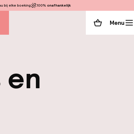
 bij elke boeking
100%
onafhankelijk
Menu
Winkelmand
 en
ë