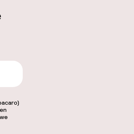
e
,99
bacaro
)
een
uwe