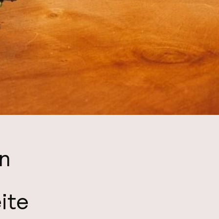
in
ite