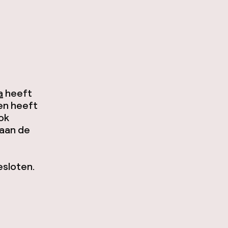
a
heeft
en heeft
ok
 aan de
esloten.