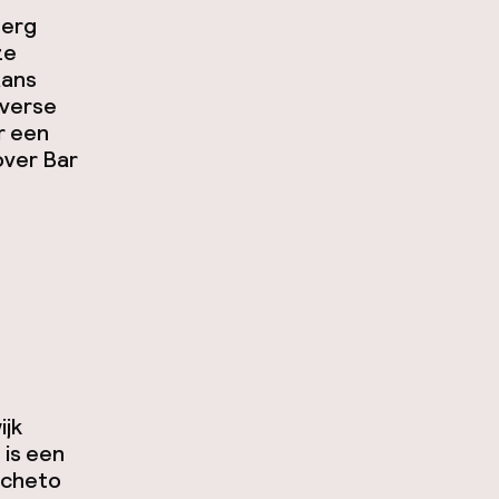
 erg
ze
aans
 verse
r een
over Bar
ijk
 is een
ccheto