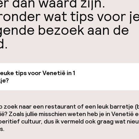
r dan waard zijn.
ronder wat tips voor j
gende bezoek aan de
d.
leuke tips voor Venetië in 1
Bekijk de gids van €19
je?
p zoek naar een restaurant of een leuk barretje (
ië? Zoals jullie misschien weten heb je in Venetië 
eritief cultuur, dus ik vermeld ook graag wat nie
s.