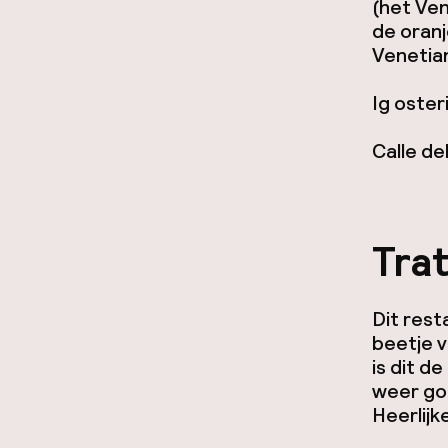
(het Ven
de oranj
Venetian
Ig oster
Calle de
Trat
Dit rest
beetje v
is dit d
weer goe
Heerlijk