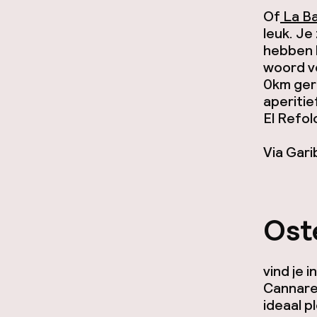
Of
La Ba
leuk. Je
hebben l
woord vo
0km ger
aperitie
El Refolo
Via Gari
Oste
vind je 
Cannareg
ideaal p