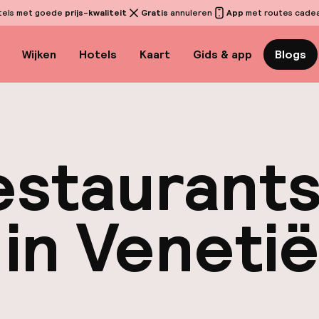
tels met goede
prijs-kwaliteit
Gratis
annuleren
App
met routes cadeau
Wijken
Hotels
Kaart
Gids & app
Blogs
estaurants
 in Veneti