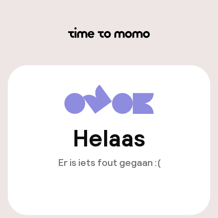
Helaas
Er is iets fout gegaan :(
Opnieuw laden