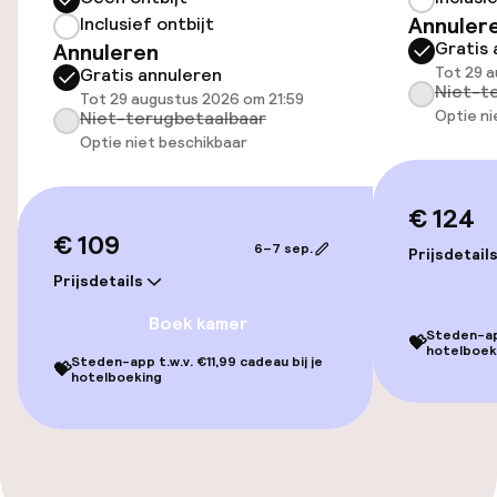
Annuler
Inclusief ontbijt
Gratis 
Annuleren
Toegankelijkheid
Tot 29 a
Gratis annuleren
Niet-t
Tot 29 augustus 2026 om 21:59
Lift
Optie ni
Niet-terugbetaalbaar
Optie niet beschikbaar
Entertainment
€ 124
Gratis wifi
€ 109
6–7 sep.
Prijsdetail
Prijsdetails
Eet- en drinkgelegenheden
Boek kamer
Steden-app
💝
hotelboek
Restaurant
Steden-app t.w.v. €11,99 cadeau bij je
💝
hotelboeking
Eet- en drinkdiensten
Ontbijtbuffet