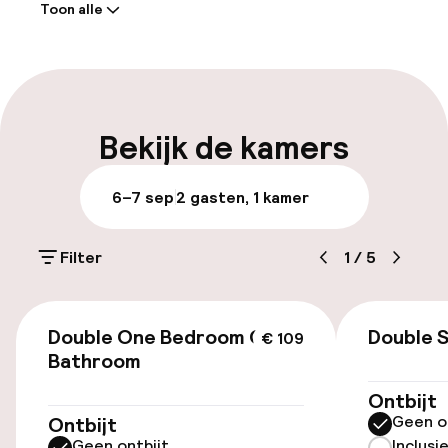
Toon alle
SZ19000143
Receptie: 24 uur geopend
Meertalige medewerkers
Bagageruimte
Bekijk de kamers
Parkeren & mobiliteit
6–7 sep
2 gasten, 1 kamer
Parkeergelegenheid op eigen terrein
(buiten)
Filter
1
/
5
€ 16,00 per dag
€ 109
Openbaar parkeren
Double One Bedroom One
Double 
€ 109
Bathroom
Luchthavenshuttle
Ontbijt
Geen o
Ontbijt
Transferservice
Geen ontbijt
Inclusi