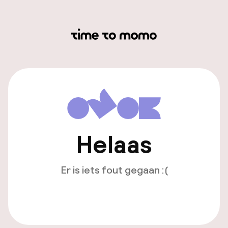
Helaas
Er is iets fout gegaan :(
Opnieuw laden