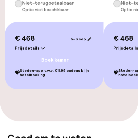
Lift
Niet-terugbetaalbaar
Niet-t
Optie niet beschikbaar
Optie ni
Voor toegankelijkheid
geoptimaliseerde kamers beschikbaar
€ 468
€ 468
5–6 sep.
Kamers
Prijsdetails
Prijsdetail
Familiekamers beschikbaar
Boek kamer
Steden-app t.w.v. €11,99 cadeau bij je
Steden-app
Voor toegankelijkheid
💝
💝
hotelboeking
hotelboek
geoptimaliseerde kamers beschikbaar
Entertainment
Gratis wifi
TV lounge