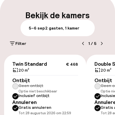
na een drukke dag sightseeing met een koel
Meertalige medewerkers
biertje in de loungebar.
Bekijk de kamers
Bagageruimte
5–6 sep
2 gasten, 1 kamer
Parkeren & mobiliteit
Filter
1
/
5
Parkeergelegenheid op eigen terrein
(buiten)
€ 468
Gratis parkeren
Twin Standard
Double 
€ 468
20 m²
20 m²
Openbaar parkeren
Ontbijt
Ontbijt
Geen ontbijt
Geen o
Optie niet beschikbaar
Optie ni
Toegankelijkheid
Inclusief ontbijt
Inclusi
Annuleren
Annuler
Overal rolstoeltoegankelijk
Gratis annuleren
Gratis 
Tot 28 augustus 2026 om 22:59
Tot 28 