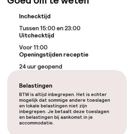
Goed om te weten
Eet- en drinkgelegenheden
Inchecktijd
Bar
Tussen 15:00 en 23:00
Uitchecktijd
Eet- en drinkdiensten
Voor 11:00
Openingstijden receptie
Ontbijtbuffet
24 uur geopend
Schoonmaakvoorzieningen
Belastingen
Wasservice
BTW is altijd inbegrepen. Het is echter
mogelijk dat sommige andere toeslagen
en lokale belastingen niet zijn
inbegrepen. Je betaalt deze toeslagen
Zakelijke faciliteiten
en belastingen bij aankomst in je
accommodatie.
Vergaderruimte