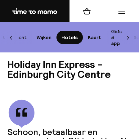
Home
Winkelmand
Menu
Edi
Gids
Overzicht
Wijken
Hotels
Kaart
&
Bl
Scroll naar links
Scrol
app
Best
Holiday Inn Express -
Edinburgh City Centre
Bekijk alle
best
Reis
W
Schoon, betaalbaar en
Mij