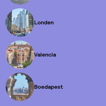
Londen
Valencia
Boedapest