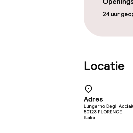
Openings
Conferentier
24 uur ge
Vergaderruim
Beleid
Locatie
Overal rookvri
Adres
Lungarno Degli Acciaiu
50123
FLORENCE
Italië