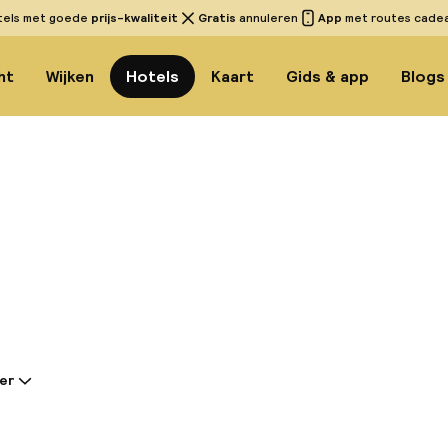
tels met goede
prijs-kwaliteit
Gratis
annuleren
App
met routes cadeau
ht
Wijken
Hotels
Kaart
Gids & app
Blogs
Bekijk
er
tie gedeeld door de accommodatie:
aan de oevers van de rivier de Arno en op een steen
chio, geniet het elegante Hotel Berchielli van een ide