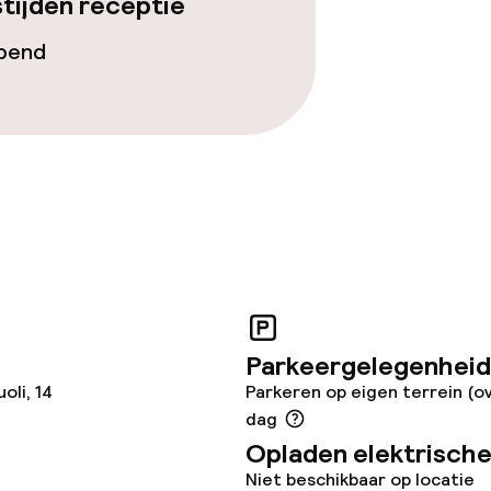
tijden receptie
uimte
opend
te
j
Parkeergelegenheid
oli, 14
Parkeren op eigen terrein (o
dag
Opladen elektrische
Niet beschikbaar op locatie