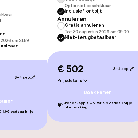
Optie niet beschikbaar
Inclusief ontbijt
ikbaar
Zonneterras
Annuleren
jt
Gratis annuleren
TV lounge
Tot 30 augustus 2026 om 09:00
ren
Niet-terugbetaalbaar
 2026 om 21:59
aalbaar
€ 502
3–4 sep.
gelegenheden
3–4 sep.
Prijsdetails
Boek kamer
kamer
Steden-app t.w.v. €11,99 cadeau bij je
💝
hotelboeking
11,99 cadeau bij je
iensten
Roomservice