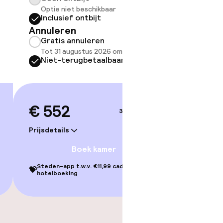
Optie niet beschikbaar
Optie 
Inclusief ontbijt
Inclus
Annuleren
Annule
Gratis annuleren
Grati
Tot 31 augustus 2026 om 21:59
Tot 31
Niet-terugbetaalbaar
Niet-
€ 552
€ 59
3–4 sep.
Prijsdetails
Prijsdetai
Boek kamer
Steden-app t.w.v. €11,99 cadeau bij je
Steden-ap
💝
💝
hotelboeking
hotelbo