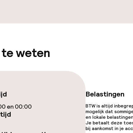
enu
 diensten voor kinderen
 te weten
lijk extra kosten
e
orzieningen
ijd
Belastingen
00 en 00:00
BTW is altijd inbegre
mogelijk dat sommig
tijd
en lokale belastingen
Je betaalt deze toe
bij aankomst in je a
teiten