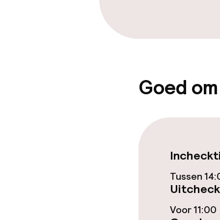
Lunch, vast m
Faciliteiten en
Babybed
Goed om
Op aanvraag, moge
Babysitservic
Schoonmaakvo
Incheckt
Wasservice
Tussen 14:
Uitcheck
Voor 11:00
Zakelijke facili