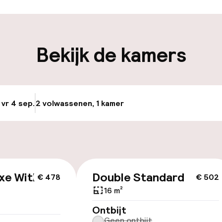
iliteit
Bekijk de kamers
nheid op eigen
Openbaar parke
n)
Luchthavenshut
 vr 4 sep.
2 volwassenen, 1 kamer
Update beschikba
Transferservice
e
id
xe With
Double Standard
€ 478
€ 502
16 m²
Ontbijt
Geen ontbijt