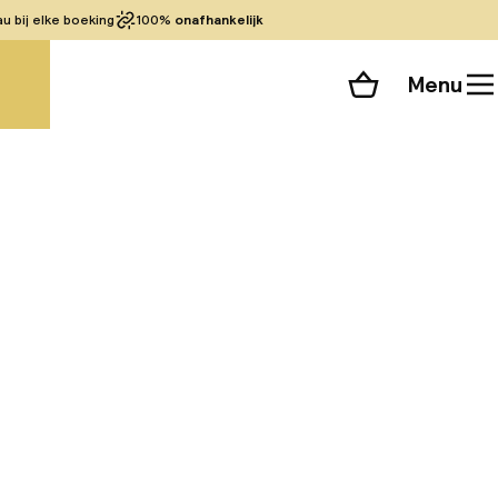
 bij elke boeking
100%
onafhankelijk
Menu
Winkelmand
Bekijk de kamers
 alle 79 foto’s
worp afstand van de
ale ligging in de