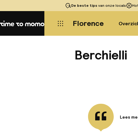
De beste tips
van onze locals
Ho
Florence
Overzic
Home
Berchielli
Lees me
Informa
Gelegen 
Ponte Vec