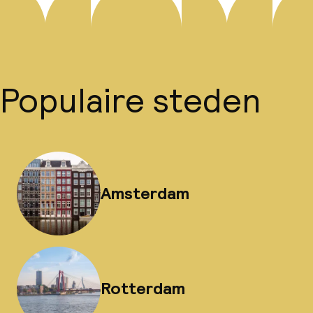
Populaire steden
Amsterdam
Rotterdam