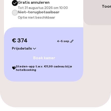
Gratis annuleren
Entertainment
Toon
Tot 31 augustus 2026 om 10:00
Niet-terugbetaalbaar
Gratis wifi
Optie niet beschikbaar
TV lounge
€ 374
4–5 sep.
Eet- en drinkgelegenheden
Prijsdetails
Bar
Boek kamer
Steden-app t.w.v. €11,99 cadeau bij je
💝
hotelboeking
Eet- en drinkdiensten
Ontbijtbuffet
Roomservice