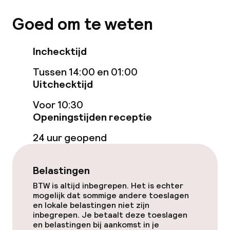
Faciliteiten en diensten voor kinderen
Goed om te weten
Babysitservice
Inchecktijd
Schoonmaakvoorzieningen
Tussen 14:00 en 01:00
Uitchecktijd
Wasservice
Voor 10:30
Openingstijden receptie
Beleid
24 uur geopend
Overal rookvrij
Belastingen
BTW is altijd inbegrepen. Het is echter
mogelijk dat sommige andere toeslagen
en lokale belastingen niet zijn
inbegrepen. Je betaalt deze toeslagen
en belastingen bij aankomst in je