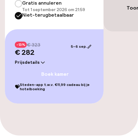
Gratis annuleren
Entertainment
Toon
Tot 1 september 2026 om 21:59
Niet-terugbetaalbaar
Gratis wifi
TV lounge
€ 323
-13%
5–6 sep.
€ 282
Eet- en drinkgelegenheden
Prijsdetails
Bar
Boek kamer
Steden-app t.w.v. €11,99 cadeau bij je
💝
hotelboeking
Eet- en drinkdiensten
Ontbijtbuffet
Roomservice