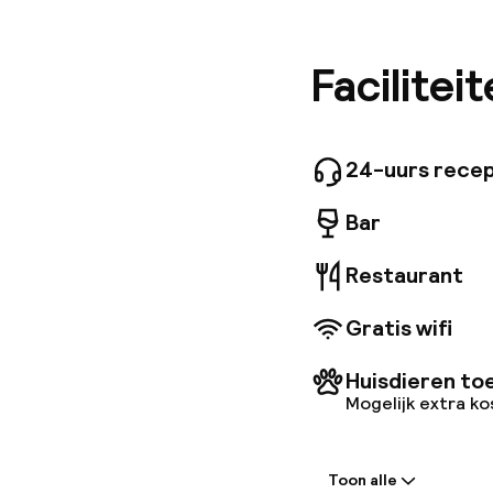
Palazzo 
de vele 
heeft. D
Facilitei
residenti
elegantie
luxueus 
meubels.
24-uurs recep
dinerple
en biedt
Bar
Restaurant
Gratis wifi
Huisdieren to
Mogelijk extra k
Welkom
Toon alle