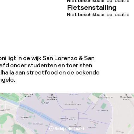
Niet beschikbaar op locatie
Fietsenstalling
Niet beschikbaar op locatie
teiten
uimte
te
ni ligt in de wijk San Lorenzo & San
iefd onder studenten en toeristen.
walhalla aan streetfood en de bekende
ngelo.
j
eren toegestaan
 5 kg)
Bekijk de kaart