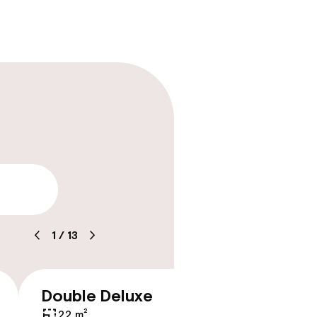
tle
arheid
1
/
13
kheid
e kamers
Double Deluxe
Triple
€ 533
22 m²
18 m²