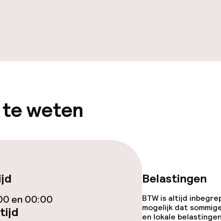
gelegenheden
Bar met dakterr
 te weten
iensten
ijd
Belastingen
Diner à la carte
00 en 00:00
BTW is altijd inbegre
mogelijk dat sommig
te
tijd
Roomservice
en lokale belastingen