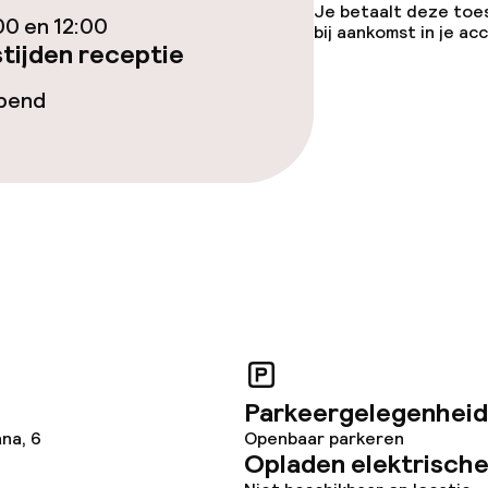
Je betaalt deze toe
00 en 12:00
bij aankomst in je a
tijden receptie
opend
topties
ties
 diensten voor kinderen
e
Parkeergelegenheid
orzieningen
ana, 6
Openbaar parkeren
Opladen elektrische