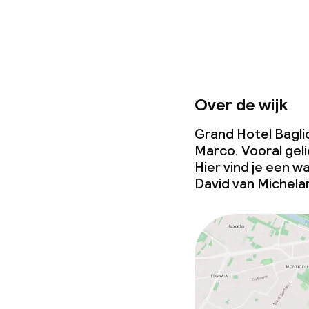
Zakelijke facili
Conferentier
Over de wijk
Vergaderruim
Grand Hotel Baglio
Marco. Vooral gel
Hier vind je een 
Beleid
David
van Michela
Overal rookvri
Kleine huisdi
(minder dan de