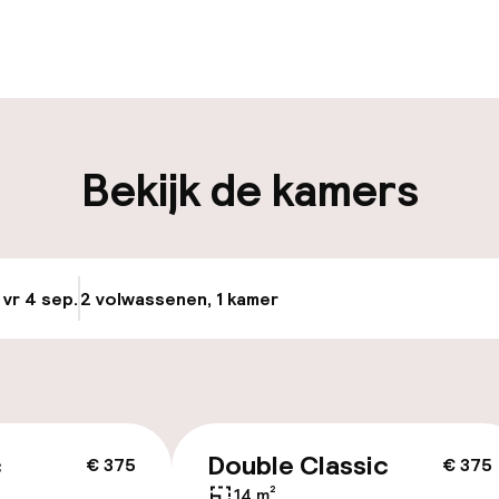
uur geopend
Bagageruimte
edewerkers
iliteit
Bekijk de kamers
e
Luchthavenshut
keren
Transferservice
 vr 4 sep.
2 volwassenen, 1 kamer
Update beschikba
id
ltoegankelijk
Voor toegankelij
geoptimaliseerd
c
Double Classic
beschikbaar
€ 375
€ 375
14 m²