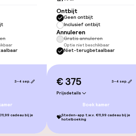
Ontbijt
Geen ontbijt
jt
Inclusief ontbijt
Annuleren
ren
Gratis annuleren
 beschikbaar
ikbaar
Optie niet beschikbaar
aalbaar
Niet-terugbetaalbaar
lijkheid
erde kamers
€ 375
3–4 sep.
3–4 sep.
Prijsdetails
llness
kamer
Boek kamer
11,99 cadeau bij je
Steden-app t.w.v. €11,99 cadeau bij je
💝
hotelboeking