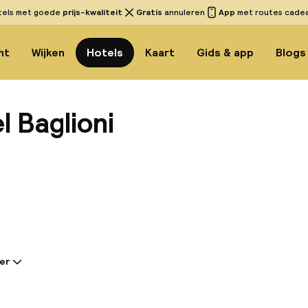
tels met goede
prijs-kwaliteit
Gratis
annuleren
App
met routes cadeau
ht
Wijken
Hotels
Kaart
Gids & app
Blogs
 Baglioni
Bekijk 
er
tie gedeeld door de accommodatie:
euze hotel heeft een prachtige setting in het hart va
gt op slechts een paar stappen van de Basilica Santa M