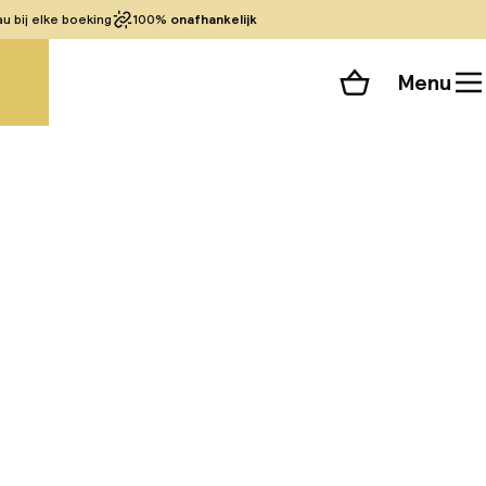
 bij elke boeking
100%
onafhankelijk
Menu
Winkelmand
Bekijk de kamers
alle 117 foto’s
n Florence. Het
aria Novella. Het