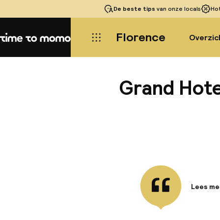
De beste tips
van onze locals
Ho
Florence
Overzic
Home
Grand Hotel
Lees me
Informa
Dit luxu
hotel li