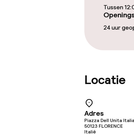
Tussen 12:
Openings
Dieetopties
24 uur ge
Speciale diee
Glutenvrije op
Faciliteiten en
Locatie
Babysitservic
Adres
Schoonmaakvo
Piazza Dell Unita Itali
50123
FLORENCE
Wasservice
Italië