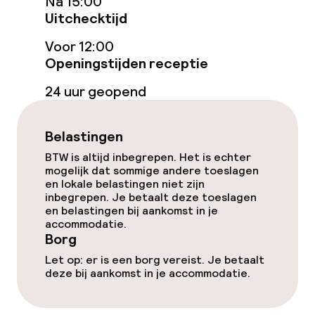
Eet- en drinkgelegenheden
Na 15:00
Uitchecktijd
Restaurant
Voor 12:00
Openingstijden receptie
Bar
24 uur geopend
Bar met dakterras
Belastingen
Eet- en drinkdiensten
BTW is altijd inbegrepen. Het is echter
mogelijk dat sommige andere toeslagen
Ontbijtbuffet
en lokale belastingen niet zijn
inbegrepen. Je betaalt deze toeslagen
en belastingen bij aankomst in je
Ontbijt geserveerd aan tafel
accommodatie.
Borg
Lunch à la carte
Let op: er is een borg vereist. Je betaalt
deze bij aankomst in je accommodatie.
Diner à la carte