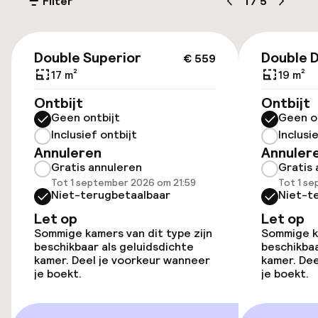
Filter
1
/
5
Bagageruimte
€ 559
Parkeren & mobiliteit
Double Superior
Double 
€ 559
17 m²
19 m²
Parkeergelegenheid op eigen terrein
Ontbijt
Ontbijt
(buiten)
Geen ontbijt
Geen o
€ 40,00 per dag
Inclusief ontbijt
Inclusi
Annuleren
Annuler
Parkeerservice
Gratis annuleren
Gratis 
Tot 1 september 2026 om 21:59
Tot 1 s
Openbaar parkeren
Niet-terugbetaalbaar
Niet-t
Let op
Let op
Luchthavenshuttle
Sommige kamers van dit type zijn
Sommige ka
beschikbaar als geluidsdichte
beschikbaa
kamer. Deel je voorkeur wanneer
kamer. Dee
Toegankelijkheid
je boekt.
je boekt.
Overal rolstoeltoegankelijk