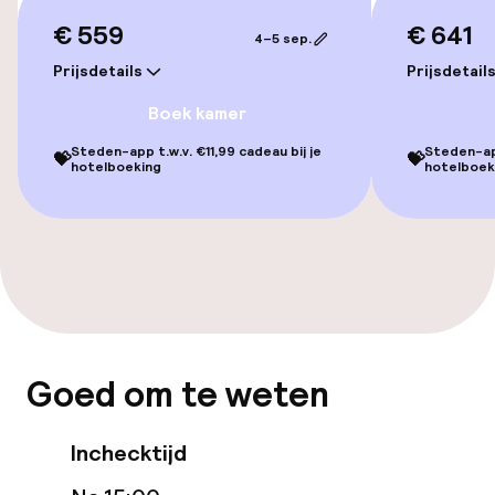
€ 559
€ 641
Lift
4–5 sep.
Prijsdetails
Prijsdetail
Kamers
Boek kamer
Steden-app t.w.v. €11,99 cadeau bij je
Steden-app
💝
💝
Kamers voor rokers beschikbaar
hotelboeking
hotelboek
Zwemmen & wellness
Fitnessruimte / gym
Entertainment
Goed om te weten
Gratis wifi
Inchecktijd