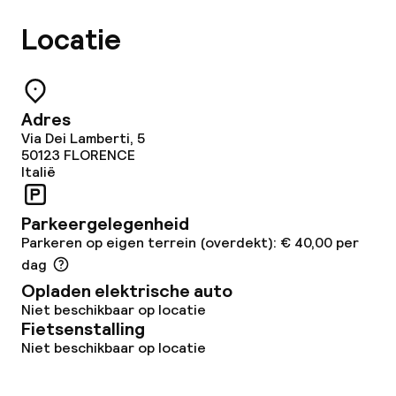
Roomservice
Locatie
Dieetopties
Glutenvrije opties
Adres
Via Dei Lamberti, 5
Vegetarische opties
50123
FLORENCE
Italië
Faciliteiten en diensten voor kinderen
Parkeergelegenheid
Parkeren op eigen terrein (overdekt): € 40,00 per
Babysitservice
dag
Opladen elektrische auto
Niet beschikbaar op locatie
Schoonmaakvoorzieningen
Fietsenstalling
Niet beschikbaar op locatie
Wasservice