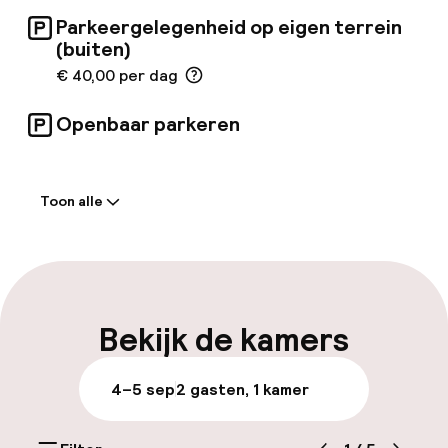
Parkeergelegenheid op eigen terrein
(buiten)
€ 40,00 per dag
Openbaar parkeren
Welkom
Toon alle
Receptie: 24 uur geopend
Express check-in mogelijk
Vroeg inchecken mogelijk
Bekijk de kamers
Laat uitchecken mogelijk
4–5 sep
2 gasten, 1 kamer
Meertalige medewerkers