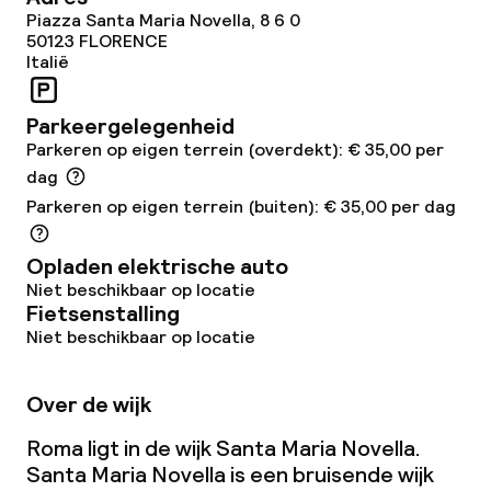
Faciliteiten en diensten voor kinderen
Piazza Santa Maria Novella, 8 6 0
50123
FLORENCE
Babysitservice
Italië
Parkeergelegenheid
Schoonmaakvoorzieningen
Parkeren op eigen terrein (overdekt): € 35,00 per
Wasservice
dag
Parkeren op eigen terrein (buiten): € 35,00 per dag
Zakelijke faciliteiten
Opladen elektrische auto
Niet beschikbaar op locatie
Vergaderruimte
Fietsenstalling
Niet beschikbaar op locatie
Beleid
Over de wijk
Overal rookvrij
Roma ligt in de wijk Santa Maria Novella.
Santa Maria Novella is een bruisende wijk