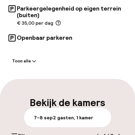
Parkeergelegenheid op eigen terrein
(buiten)
€ 35,00 per dag
Openbaar parkeren
Welkom
Toon alle
Receptie: 24 uur geopend
Meertalige medewerkers
Bagageruimte
Bekijk de kamers
Parkeren & mobiliteit
7–8 sep
2 gasten, 1 kamer
Parkeergelegenheid op eigen terrein