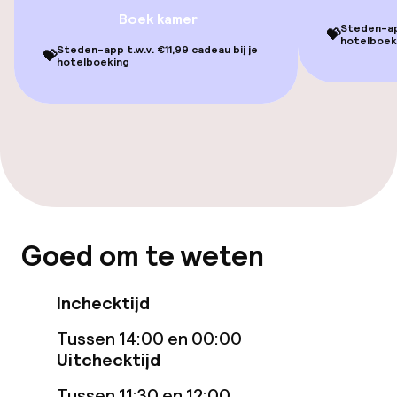
Kamers
Boek kamer
Steden-app
💝
hotelboek
Kamers voor rokers beschikbaar
Steden-app t.w.v. €11,99 cadeau bij je
💝
hotelboeking
Zwemmen & wellness
Massage
Fitnessruimte / gym
Goed om te weten
Entertainment
Gratis wifi
Inchecktijd
Tussen 14:00 en 00:00
TV lounge
Uitchecktijd
Tussen 11:30 en 12:00