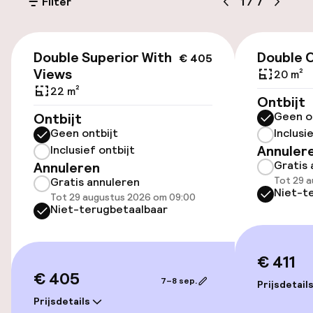
(buiten)
Filter
1
/
7
€ 35,00 per dag
€ 405
Parkeergelegenheid op eigen terrein
Double Superior With
Double C
€ 405
(binnen)
Views
20 m²
€ 35,00 per dag
22 m²
Ontbijt
Geen o
Ontbijt
Openbaar parkeren
Geen ontbijt
Inclusi
Annuler
Inclusief ontbijt
Transferservice
Gratis 
Annuleren
Tot 29 a
Gratis annuleren
Niet-t
Tot 29 augustus 2026 om 09:00
Toegankelijkheid
Niet-terugbetaalbaar
Overal rolstoeltoegankelijk
€ 411
Lift
€ 405
7–8 sep.
Prijsdetail
Prijsdetails