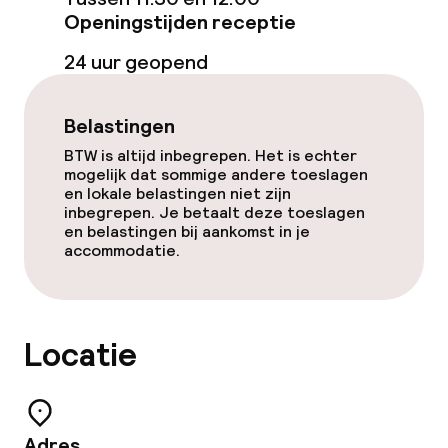
Eet- en drinkgelegenheden
Openingstijden receptie
Bar
24 uur geopend
Eet- en drinkdiensten
Belastingen
BTW is altijd inbegrepen. Het is echter
Ontbijtbuffet
mogelijk dat sommige andere toeslagen
en lokale belastingen niet zijn
Roomservice
inbegrepen. Je betaalt deze toeslagen
en belastingen bij aankomst in je
accommodatie.
Dieetopties
Speciale dieetopties
Locatie
Glutenvrije opties
Adres