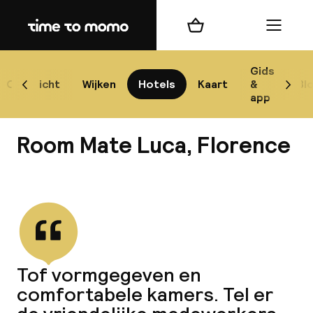
Home
Winkelmand
Menu
Flo
Gids
Overzicht
Wijken
Hotels
Kaart
&
Bl
Scroll naar links
Scrol
app
B
Room Mate Luca, Florence
Bekijk alle
best
Reisi
Tof vormgegeven en
comfortabele kamers. Tel er
We