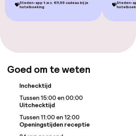
Steden-app t.w.v. €11,99 cadeau bij je
Steden-app
💝
💝
hotelboeking
hotelboek
Bar
Eet- en drinkdiensten
Roomservice
Goed om te weten
Schoonmaakvoorzieningen
Wasservice
Inchecktijd
Tussen 15:00 en 00:00
Zakelijke faciliteiten
Uitchecktijd
Tussen 11:00 en 12:00
Vergaderruimte
Openingstijden receptie