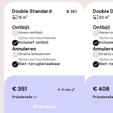
Toegankelijkheid
€ 351
Double Standard
Double 
€ 351
Lift
15 m²
20 m²
Voor toegankelijkheid
Ontbijt
Ontbijt
geoptimaliseerde kamers beschikbaar
Geen ontbijt
Geen o
Optie niet beschikbaar
Optie ni
Inclusief ontbijt
Inclusi
Kamers
Annuleren
Annuler
Gratis annuleren
Gratis 
Voor toegankelijkheid
Optie niet beschikbaar
Optie ni
Niet-terugbetaalbaar
Niet-t
geoptimaliseerde kamers beschikbaar
Entertainment
€ 351
€ 408
5–6 sep.
Gratis wifi
Prijsdetails
Prijsdetail
Boek kamer
Eet- en drinkgelegenheden