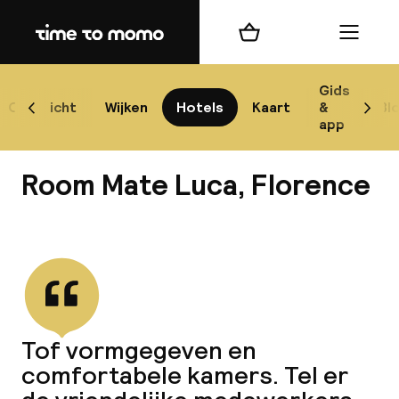
Home
Winkelmand
Menu
Flo
Gids
Overzicht
Wijken
Hotels
Kaart
&
Bl
Scroll naar links
Scrol
app
B
Room Mate Luca, Florence
Bekijk alle
best
Reisi
Tof vormgegeven en
comfortabele kamers. Tel er
We