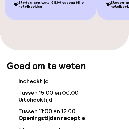
Steden-app t.w.v. €11,99 cadeau bij je
Steden-app
💝
💝
hotelboeking
hotelboek
Bar
Eet- en drinkdiensten
Roomservice
Goed om te weten
Schoonmaakvoorzieningen
Wasservice
Inchecktijd
Tussen 15:00 en 00:00
Zakelijke faciliteiten
Uitchecktijd
Tussen 11:00 en 12:00
Vergaderruimte
Openingstijden receptie