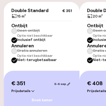
Toegankelijkheid
€ 351
Double Standard
Double 
€ 351
Lift
15 m²
20 m²
Voor toegankelijkheid
Ontbijt
Ontbijt
geoptimaliseerde kamers beschikbaar
Geen ontbijt
Geen o
Optie niet beschikbaar
Optie ni
Inclusief ontbijt
Inclusi
Kamers
Annuleren
Annuler
Gratis annuleren
Gratis 
Voor toegankelijkheid
Optie niet beschikbaar
Optie ni
Niet-terugbetaalbaar
Niet-t
geoptimaliseerde kamers beschikbaar
Entertainment
€ 351
€ 408
5–6 sep.
Gratis wifi
Prijsdetails
Prijsdetail
Boek kamer
Eet- en drinkgelegenheden