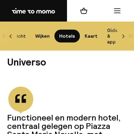
Home
Winkelmand
Menu
Flo
Gids
Overzicht
Wijken
Hotels
Kaart
&
Bl
Scroll naar links
Scrol
app
B
Universo
Bekijk alle
best
Reisi
Functioneel en modern hotel,
centraal gelegen op Piazza
We