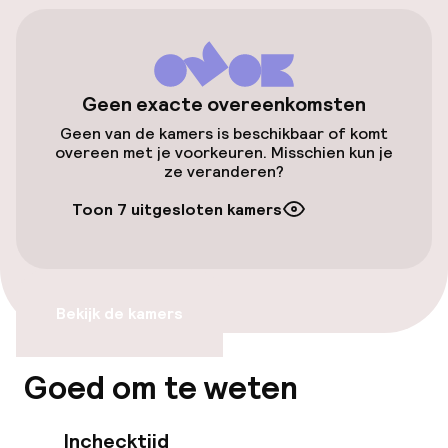
historisch centrum - stadscentrum en de
Basilica di Santa Maria Novella. Dit hotel ligt op
Openbaar parkeren
0, 6 km van de Duomo van Florence en op 0, 8
km van de Ponte Vecchio.
Toegankelijkheid
Geen exacte overeenkomsten
Geen van de kamers is beschikbaar of komt
Overal rolstoeltoegankelijk
overeen met je voorkeuren. Misschien kun je
ze veranderen?
Lift
Toon 7 uitgesloten kamers
Entertainment
Gratis wifi
Bekijk de kamers
Eet- en drinkdiensten
Goed om te weten
Ontbijtbuffet
Inchecktijd