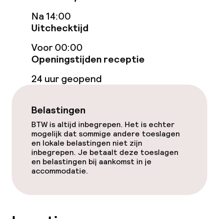
Roomservice
Na 14:00
Uitchecktijd
Schoonmaakvoorzieningen
Voor 00:00
Openingstijden receptie
Wasservice
24 uur geopend
Beleid
Belastingen
Overal rookvrij
BTW is altijd inbegrepen. Het is echter
mogelijk dat sommige andere toeslagen
en lokale belastingen niet zijn
inbegrepen. Je betaalt deze toeslagen
en belastingen bij aankomst in je
accommodatie.