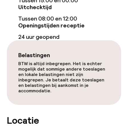
Tussen 15:00 en 00:00
Fitnessruimte / gym
Uitchecktijd
Tussen 08:00 en 12:00
Openingstijden receptie
Entertainment
24 uur geopend
Gratis wifi
Zonneterras
Belastingen
BTW is altijd inbegrepen. Het is echter
mogelijk dat sommige andere toeslagen
Eet- en drinkgelegenheden
en lokale belastingen niet zijn
inbegrepen. Je betaalt deze toeslagen
en belastingen bij aankomst in je
Restaurant
accommodatie.
Bar
Locatie
Eet- en drinkdiensten