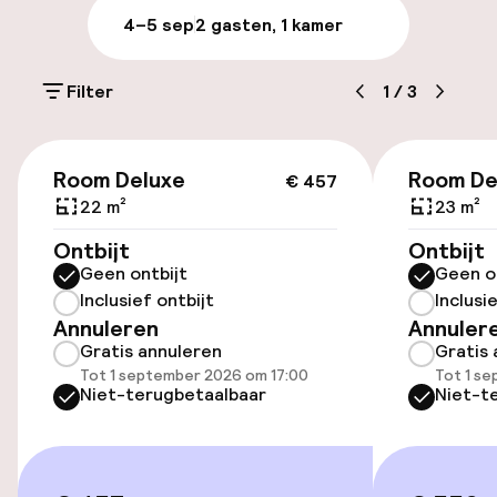
4–5 sep
2 gasten, 1 kamer
Parkeren & mobiliteit
Filter
1
/
3
Parkeergelegenheid op eigen terrein
(buiten)
€ 457
€ 30,00 per dag
Room Deluxe
Room De
€ 457
22 m²
23 m²
Parkeergelegenheid op eigen terrein
Ontbijt
Ontbijt
(binnen)
Geen ontbijt
Geen o
€ 30,00 per dag
Inclusief ontbijt
Inclusi
Annuleren
Annuler
Openbaar parkeren
Gratis annuleren
Gratis 
Tot 1 september 2026 om 17:00
Tot 1 s
Niet-terugbetaalbaar
Niet-t
Toegankelijkheid
Overal rolstoeltoegankelijk