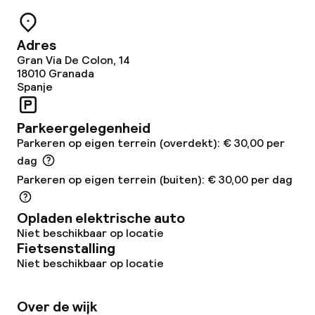
Ontbijtbuffet
Adres
Roomservice
Gran Via De Colon, 14
18010
Granada
Spanje
Schoonmaakvoorzieningen
Parkeergelegenheid
Wasservice
Parkeren op eigen terrein (overdekt): € 30,00 per
dag
Beleid
Parkeren op eigen terrein (buiten): € 30,00 per dag
Overal rookvrij
Opladen elektrische auto
Niet beschikbaar op locatie
Fietsenstalling
Niet beschikbaar op locatie
Over de wijk