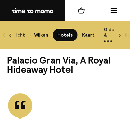
Home
Winkelmand
Menu
Gr
Gids
Overzicht
Wijken
Hotels
Kaart
&
Bl
Scroll naar links
Scrol
app
B
Palacio Gran Via, A Royal
Hideaway Hotel
Bekijk alle
best
Reisi
We