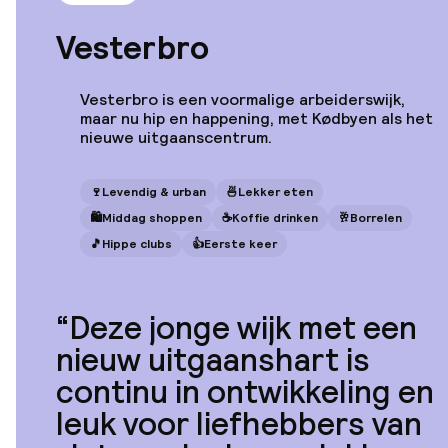
Wakeup Copenhagen
Borgergade
Vesterbro
Vesterbro is een voormalige arbeiderswijk,
maar nu hip en happening, met Kødbyen als het
nieuwe uitgaanscentrum.
Vanaf
€ 279
Locatie
Scandic Front
🍷
Levendig & urban
🍜
Lekker eten
🛍
Middag shoppen
☕️
Koffie drinken
🥂
Borrelen
🎵
Hippe clubs
👍
Eerste keer
Vanaf
Deze jonge wijk met een
€ 382
Locatie
Admiral Hotel
nieuw uitgaanshart is
Copenhagen
continu in ontwikkeling en
leuk voor liefhebbers van