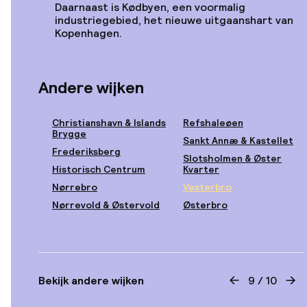
Premier Collection
Daarnaast is Kødbyen, een voormalig
industriegebied, het nieuwe uitgaanshart van
Kopenhagen.
Vanaf
€ 349
Locatie
Andere wijken
25hours Hotel
Copenhagen Indre By
Christianshavn & Islands
Refshaleøen
Brygge
Sankt Annæ & Kastellet
Frederiksberg
Slotsholmen & Øster
Historisch Centrum
Kvarter
Nørrebro
Vesterbro
Vanaf
€ 440
Locatie
Nørrevold & Østervold
Østerbro
NH Collection
Copenhagen
Bekijk andere wijken
9
/
10
Bekijk vorige
Bek
Vanaf