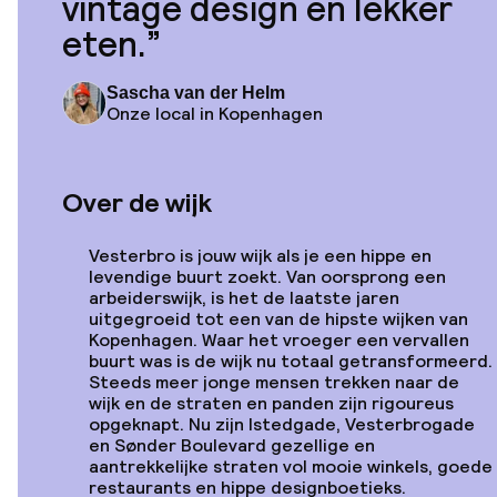
vintage design en lekker
eten.
Vanaf
€ 538
Locatie
Generator
Sascha van der Helm
Copenhagen
Onze local in Kopenhagen
Over de wijk
Vanaf
€ 338
Locatie
Vesterbro is jouw wijk als je een hippe en
71 Nyhavn Hotel
levendige buurt zoekt. Van oorsprong een
arbeiderswijk, is het de laatste jaren
uitgegroeid tot een van de hipste wijken van
Kopenhagen. Waar het vroeger een vervallen
buurt was is de wijk nu totaal getransformeerd.
Steeds meer jonge mensen trekken naar de
wijk en de straten en panden zijn rigoureus
Vanaf
opgeknapt. Nu zijn Istedgade, Vesterbrogade
€ 541
Locatie
en Sønder Boulevard gezellige en
The Huxley
aantrekkelijke straten vol mooie winkels, goede
Copenhagen, BW
restaurants en hippe designboetieks.