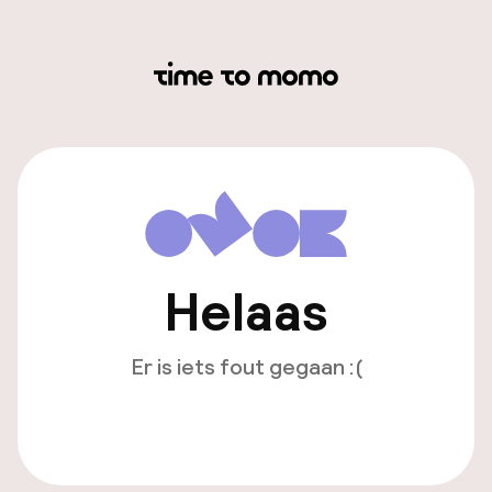
Helaas
Er is iets fout gegaan :(
Opnieuw laden