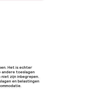
pen. Het is echter
e andere toeslagen
 niet zijn inbegrepen.
slagen en belastingen
ccommodatie.