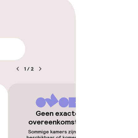
arheid
1
/
2
Geen exacte
overeenkomsten
Sommige kamers zijn niet
beschikbaar of komen niet