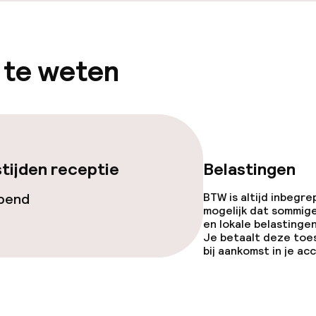
 te weten
eren toegestaan
 5 kg)
ren toegestaan
)
tijden receptie
Belastingen
opend
BTW is altijd inbegre
mogelijk dat sommig
en lokale belastingen
Je betaalt deze toe
bij aankomst in je a