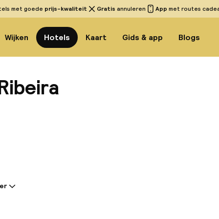
tels met goede
prijs-kwaliteit
Gratis
annuleren
App
met routes cadeau
Wijken
Hotels
Kaart
Gids & app
Blogs
Ribeira
Bekijk 
er
tie gedeeld door de accommodatie:
o Ribera ligt in Porto, in de centrale en traditionele w
Eiffel gebouwde Maria Pia-brug. Het ligt aan de Rua 