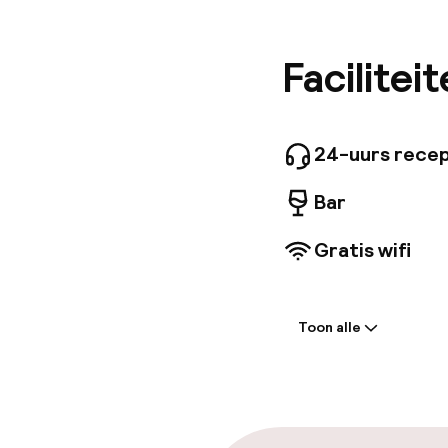
deel uit 
nieuwe g
het worde
Facilitei
modernst
24-uurs recep
Bar
Gratis wifi
Welkom
Toon alle
Receptie: 24 
Meertalige m