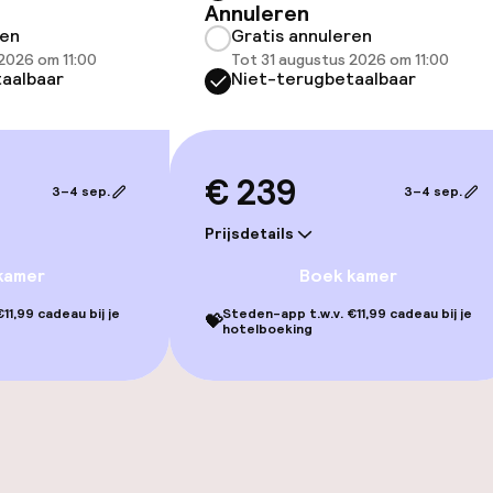
Annuleren
ren
Gratis annuleren
gelegenheden
2026 om 11:00
Tot 31 augustus 2026 om 11:00
aalbaar
Niet-terugbetaalbaar
€ 239
iensten
3–4 sep.
3–4 sep.
Prijsdetails
kamer
Boek kamer
11,99 cadeau bij je
Steden-app t.w.v. €11,99 cadeau bij je
💝
hotelboeking
orzieningen