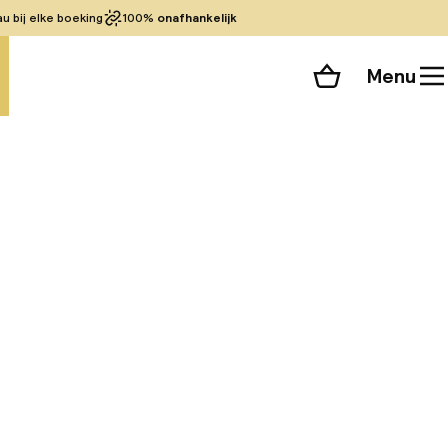
 bij elke boeking
100%
onafhankelijk
Menu
Winkelmand
Bekijk de kamers
alle 71 foto’s
ijk Ribeira, naast
São João en maakt