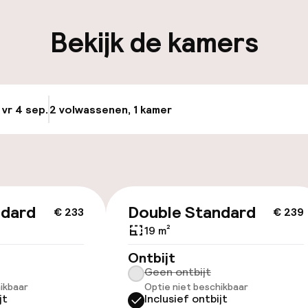
iliteit
Bekijk de kamers
keren
 vr 4 sep.
2 volwassenen, 1 kamer
Update beschikba
id
ltoegankelijk
ndard
Double Standard
€ 233
€ 239
19 m²
Ontbijt
Geen ontbijt
ikbaar
Optie niet beschikbaar
jt
Inclusief ontbijt