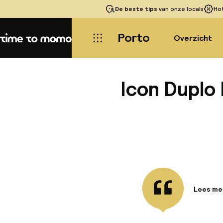
De beste tips
van onze locals
Ho
Porto
Overzicht
Home
Icon Duplo 
Lees me
Informa
ICON Dupl
de door 