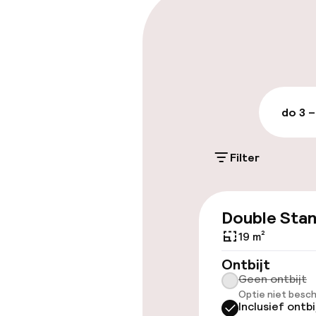
Parkeren & mob
Openbaar par
do 3 –
Toegankelijkhe
Overal rolstoe
Filter
Lift
Double Sta
19 m²
Entertainment
Ontbijt
Geen ontbijt
Gratis wifi
Optie niet besch
Inclusief ontbi