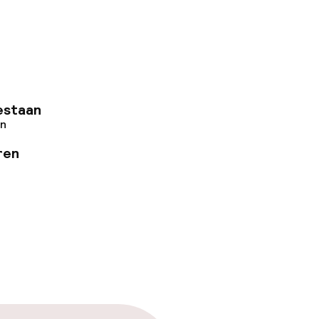
nele winkels en
ëren die Porto aan
g of met het
estaan
en
ren