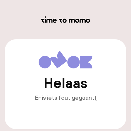
Helaas
Er is iets fout gegaan :(
Opnieuw laden