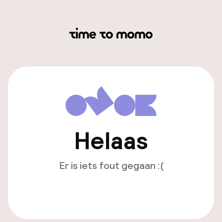
Helaas
Er is iets fout gegaan :(
Opnieuw laden