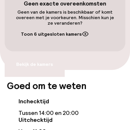
Toegankelijkheid
Geen exacte overeenkomsten
Geen van de kamers is beschikbaar of komt
Lift
overeen met je voorkeuren. Misschien kun je
ze veranderen?
Entertainment
Toon 6 uitgesloten kamers
Gratis wifi
TV lounge
Bekijk de kamers
Eet- en drinkgelegenheden
Goed om te weten
Bar
Inchecktijd
Tussen 14:00 en 20:00
Beleid
Uitchecktijd
Overal rookvrij