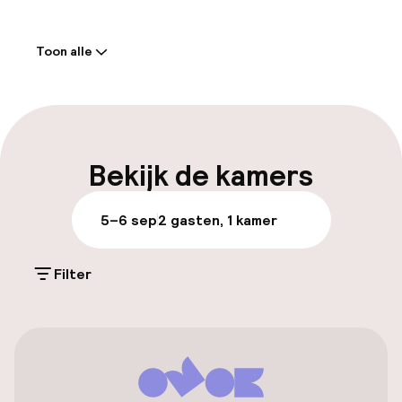
Welkom
Toon alle
Receptie: 24 uur geopend
Meertalige medewerkers
Bagageruimte
Bekijk de kamers
Parkeren & mobiliteit
5–6 sep
2 gasten, 1 kamer
Parkeergelegenheid op eigen terrein
(buiten)
Filter
€ 10,00 per dag
Openbaar parkeren