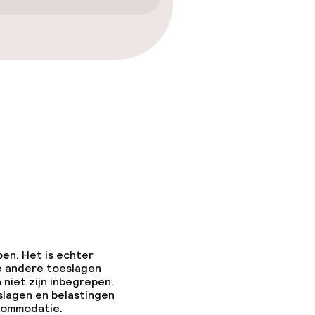
pen. Het is echter
e andere toeslagen
 niet zijn inbegrepen.
slagen en belastingen
ccommodatie.