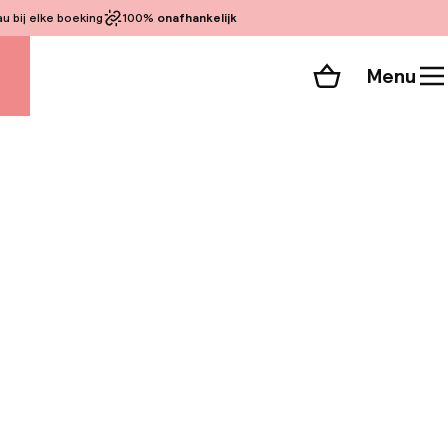
 bij elke boeking
100%
onafhankelijk
Menu
Winkelmand
Bekijk de kamers
 alle 46 foto’s
e en het centrum van
 10 minuten met de