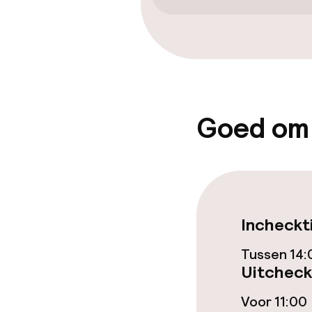
Entertainment
Gratis wifi
TV lounge
Goed om
Eet- en drink
Bar
Beleid
Incheckt
Tussen 14:
Overal rookvri
Uitcheck
Voor 11:00