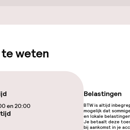
 te weten
gelegenheden
ijd
Belastingen
00 en 20:00
BTW is altijd inbegre
j
mogelijk dat sommig
tijd
en lokale belastingen
Je betaalt deze toe
bij aankomst in je a