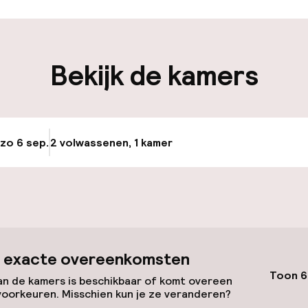
iliteit
Bekijk de kamers
nheid op eigen
n)
 zo 6 sep.
2 volwassenen, 1 kamer
Update beschikba
keren
id
 exacte overeenkomsten
Toon 6
n de kamers is beschikbaar of komt overeen
voorkeuren. Misschien kun je ze veranderen?