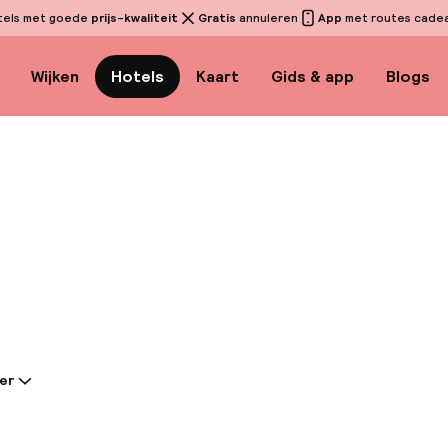
tels met goede
prijs-kwaliteit
Gratis
annuleren
App
met routes cadeau
Wijken
Hotels
Kaart
Gids & app
Blogs
Bekijk
er
tie gedeeld door de accommodatie:
l ligt in de buurt van het treinstation Venezia-Mestr
n biedt gemakkelijke toegang tot Venetië in slechts