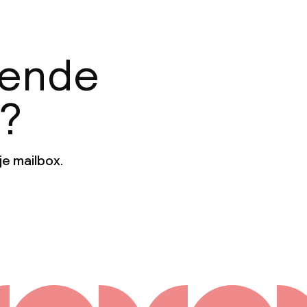
gende
n?
je mailbox.
Aanmelden