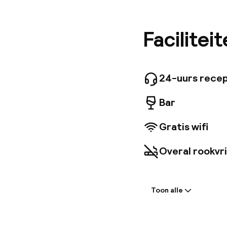
bus of tr
zijn han
Geniet v
Facilitei
betovere
Canal Gr
attracti
voorzien
24-uurs recep
een bad 
Bar
Gratis wifi
Overal rookvri
Welkom
Toon alle
Receptie: 24 
Meertalige m