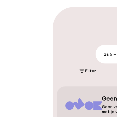
Parkeren & mob
Parkeergelege
terrein (buite
€ 10,00 per dag
za 5 –
Openbaar par
Filter
Toegankelijkhe
Lift
Geen
Geen va
met je 