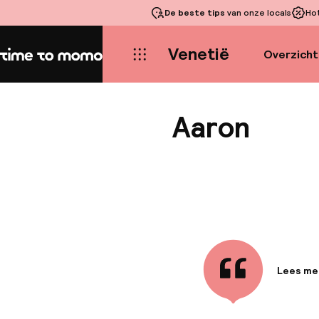
De beste tips
van onze locals
Ho
Venetië
Overzicht
Home
Aaron
Lees me
Informa
Dit hote
Mestre e