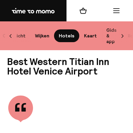
Home
Winkelmand
Menu
Ve
Gids
Overzicht
Wijken
Hotels
Kaart
&
Bl
Scroll naar links
Scrol
app
B
Best Western Titian Inn
Hotel Venice Airport
Bekijk alle
best
Reisi
We