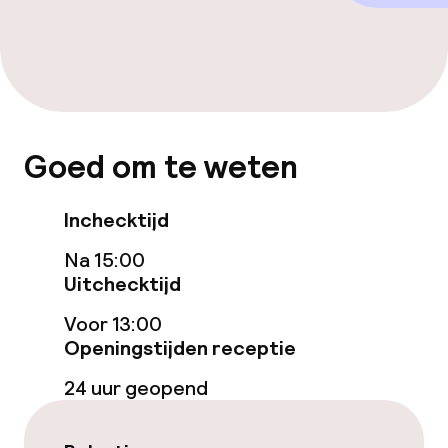
Eet- en drinkgelegenheden
Bar
Eet- en drinkdiensten
Goed om te weten
Ontbijtbuffet
Inchecktijd
Roomservice
Na 15:00
Vroeg ontbijt
Uitchecktijd
Voor 13:00
Openingstijden receptie
Faciliteiten en diensten voor kinderen
24 uur geopend
Babysitservice