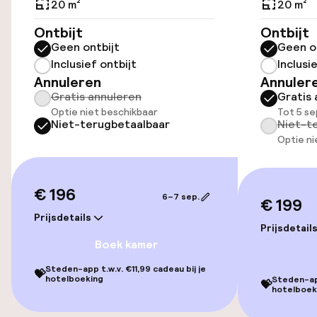
20 m²
20 m²
Openbaar parkeren
Ontbijt
Ontbijt
Geen ontbijt
Geen o
Luchthavenshuttle
Inclusief ontbijt
Inclusi
Annuleren
Annuler
Transferservice
Gratis annuleren
Gratis 
Optie niet beschikbaar
Tot 5 s
Niet-terugbetaalbaar
Niet-t
Toegankelijkheid
Optie ni
Overal rolstoeltoegankelijk
€ 196
6–7 sep.
Lift
€ 199
Prijsdetails
Prijsdetail
Boek kamer
Entertainment
Steden-app t.w.v. €11,99 cadeau bij je
💝
hotelboeking
Steden-app
Betaalde wifi
💝
hotelboek