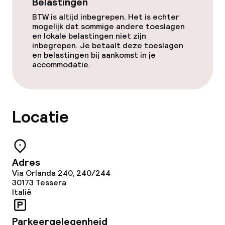
Belastingen
Schoonmaakvoorzieningen
BTW is altijd inbegrepen. Het is echter
mogelijk dat sommige andere toeslagen
Wasservice
en lokale belastingen niet zijn
inbegrepen. Je betaalt deze toeslagen
en belastingen bij aankomst in je
accommodatie.
Beleid
Overal rookvrij
Locatie
Kleine huisdieren toegestaan (minder
dan de 5 kg)
Adres
Via Orlanda 240, 240/244
30173
Tessera
Italië
Parkeergelegenheid