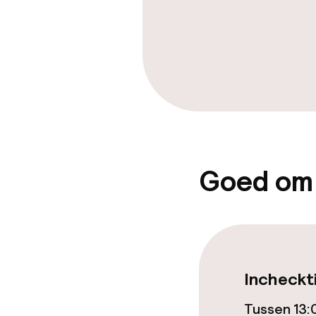
Dieetopties
Glutenvrije op
Beleid
Borg bij aank
Goed om
Overal rookvri
Incheckt
Tussen 13: