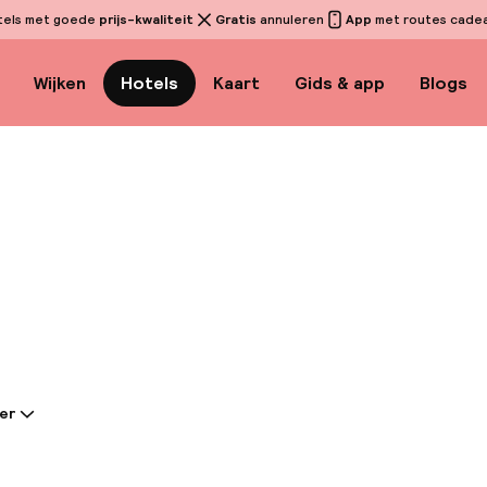
tels met goede
prijs-kwaliteit
Gratis
annuleren
App
met routes cadeau
Wijken
Hotels
Kaart
Gids & app
Blogs
Bekijk 
er
tie gedeeld door de accommodatie:
erblijf bij Hotel Canaletto ben je centraal gelegen in
open van het San Marcoplein en de Rialtobrug. Dit hote