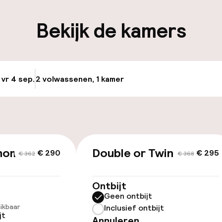
iliteit
Bekijk de kamers
keren
 vr 4 sep.
2 volwassenen, 1 kamer
Update beschikba
id
nomy
Double or Twin Classic
€ 290
€ 295
€ 362
€ 368
 beschikbaar
Ontbijt
Geen ontbijt
ikbaar
Inclusief ontbijt
jt
Annuleren