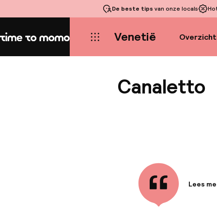
De beste tips
van onze locals
Ho
Venetië
Overzicht
Home
Canaletto
Lees me
Informa
Met een v
minuten l