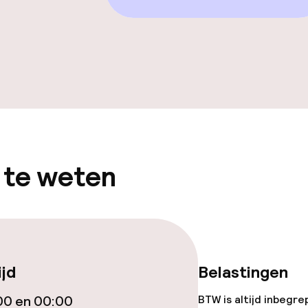
ties
omst
 te weten
j
ijd
Belastingen
00 en 00:00
BTW is altijd inbegre