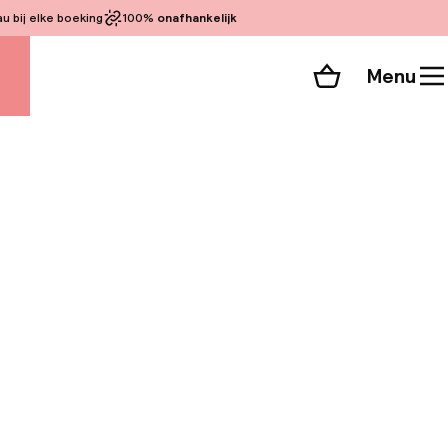
 bij elke boeking
100%
onafhankelijk
Menu
Winkelmand
Bekijk de kamers
alle 89 foto’s
 Venetië, op 5
l ligt op 0, 4 km