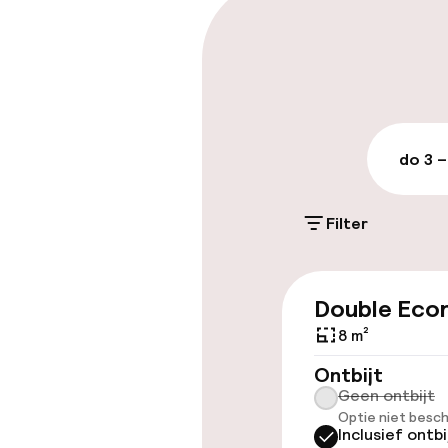
Parkeren & mob
Openbaar par
do 3 –
Toegankelijkhe
Lift
Filter
Kamers
Double Eco
8 m²
Familiekamers
Ontbijt
Geen ontbijt
Optie niet besch
Inclusief ontbi
Entertainment