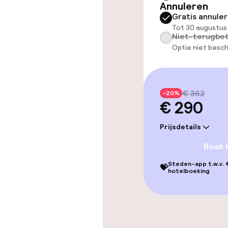
Annuleren
Gratis annule
Betaalde wifi
Tot 30 augustus
Niet-terugbet
TV lounge
Optie niet besch
Eet- en drink
€ 362
-20%
€ 290
Bar
Prijsdetails
Boek 
Eet- en drinkd
Steden-app t.w.v. €
💝
hotelboeking
Ontbijtbuffet
Roomservice