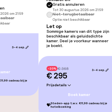
Gratis annuleren
ren
Tot 30 augustus 2026 om 21:59
 2026 om 21:59
Niet-terugbetaalbaar
aalbaar
Optie niet beschikbaar
ikbaar
Let op
Sommige kamers van dit type zijn
beschikbaar als geluidsdichte
kamer. Deel je voorkeur wanneer
gelegenheden
je boekt.
3–4 sep.
€ 368
-20%
3–4 sep.
kamer
€ 295
iensten
11,99 cadeau bij je
Prijsdetails
Boek kamer
Steden-app t.w.v. €11,99 cadeau bij je
💝
hotelboeking