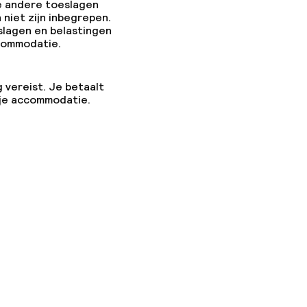
e andere toeslagen
 niet zijn inbegrepen.
slagen en belastingen
ccommodatie.
g vereist. Je betaalt
 je accommodatie.