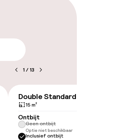
arheid
1
/
13
Double Standard
Triple
€ 358
15 m²
Ontbijt
Ontbijt
Geen ontbijt
Geen 
Optie niet beschikbaar
Inclus
Inclusief ontbijt
Annule