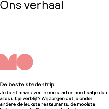
Ons verhaal
Babysitservice
Schoonmaakvoorzieningen
Over ons
Wasservice
Zakelijke faciliteiten
Conferentieruimte
Vergaderruimte
De beste stedentrip
Beleid
Je bent maar even in een stad en hoe haal je dan
alles uit je verblijf? Wij zorgen dat je onder
Overal rookvrij
andere de leukste restaurants, de mooiste