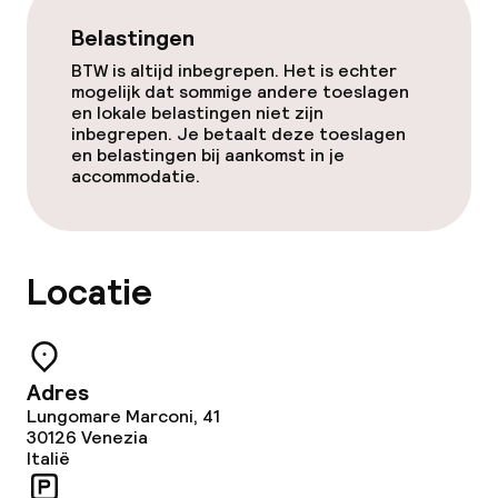
Parasols
Belastingen
Fitnessruimte / gym
BTW is altijd inbegrepen. Het is echter
mogelijk dat sommige andere toeslagen
en lokale belastingen niet zijn
Entertainment
inbegrepen. Je betaalt deze toeslagen
en belastingen bij aankomst in je
accommodatie.
Gratis wifi
Tuin
Locatie
Terras
Casino
Adres
Lungomare Marconi, 41
Eet- en drinkgelegenheden
30126
Venezia
Italië
Restaurant