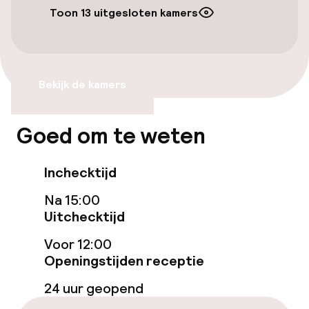
Toon 13 uitgesloten kamers
Toegankelijkheid
Overal rolstoeltoegankelijk
Bekijk de kamers
Lift
Goed om te weten
Zwemmen & wellness
Inchecktijd
Privé strandgebied
Na 15:00
Zoetwater binnenzwembad
Uitchecktijd
Zoetwater buitenzwembad
Voor 12:00
Openingstijden receptie
Ligstoelen
24 uur geopend