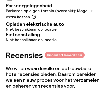
Parkeergelegenheid
Bar
Parkeren op eigen terrein (overdekt): Mogelijk
extra kosten
Eet- en drinkdiensten
Opladen elektrische auto
Niet beschikbaar op locatie
Fietsenstalling
Ontbijtbuffet
Niet beschikbaar op locatie
Roomservice
Recensies
Binnenkort beschikbaar
Dieetopties
We willen waardevolle en betrouwbare
hotelrecensies bieden. Daarom bereiden
Vegetarische opties
we een nieuw proces voor het verzamelen
en beheren van recensies voor.
Faciliteiten en diensten voor kinderen
Kinderclub