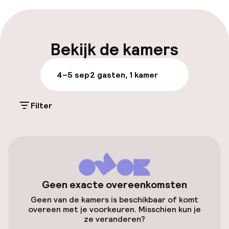
Vroeg inchecken mogelijk
Bagageruimte
Bekijk de kamers
Parkeren & mobiliteit
4–5 sep
2 gasten, 1 kamer
Parkeergelegenheid op eigen terrein
(buiten)
Filter
Mogelijk extra kosten
Parkeerservice
Openbaar parkeren
Geen exacte overeenkomsten
Luchthavenshuttle
Geen van de kamers is beschikbaar of komt
overeen met je voorkeuren. Misschien kun je
Fietsverhuur
ze veranderen?