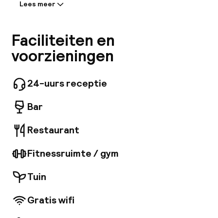
Mijn
Lees meer
Informatie gedeeld door de
accommodatie:
ver
Het Avani Rio Novo Venice Hotel ligt in het hart
Faciliteiten en
van de wijk Dorsoduro, te midden van
Hul
voorzieningen
restaurants, winkels en ambachtelijke
boetieks, en op een korte wandeling van het
Canal Grande. Het gebouw, dat dateert uit de
24-uurs receptie
jaren 50 en 60, is ontworpen in de stijl van het
O
Razionalismo Italiano, met strakke lijnen en
Bar
geometrische vormen. Het hotel is perfect
gelegen voor zowel zakenreizigers als
vakantiegangers en bevindt zich in wat ook wel
Restaurant
'Echt Venetië' wordt genoemd; op slechts een
Ne
paar minuten van Piazzale Roma en het
Fitnessruimte / gym
treinstation Santa Lucia. Het ligt ook in
dezelfde wijk als de Ca' Foscari Universiteit en
Tuin
de Peggy Guggenheim Collection. Je kunt ook
gemakkelijk een vaporetto nemen om de rest
Gratis wifi
van de stad te verkennen. Het hotel biedt 144
Facebo
stijlvolle kamers, ingericht in rustgevend wit en