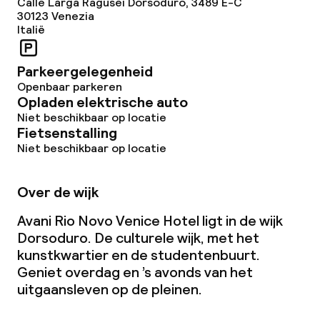
Calle Larga Ragusei Dorsoduro, 3489 E-C
30123
Venezia
Wasservice
Italië
Zakelijke faciliteiten
Parkeergelegenheid
Openbaar parkeren
Opladen elektrische auto
Conferentieruimte
Niet beschikbaar op locatie
Fietsenstalling
Vergaderruimte
Niet beschikbaar op locatie
Beleid
Over de wijk
Overal rookvrij
Avani Rio Novo Venice Hotel ligt in de wijk
Dorsoduro. De culturele wijk, met het
kunstkwartier en de studentenbuurt.
Geniet overdag en ’s avonds van het
uitgaansleven op de pleinen.