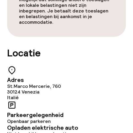
en lokale belastingen niet zijn
inbegrepen. Je betaalt deze toeslagen
Vergaderruimte
en belastingen bij aankomst in je
accommodatie.
Beleid
Overal rookvrij
Locatie
Adres
St.Marco Mercerie, 760
30124
Venezia
Italië
Parkeergelegenheid
Openbaar parkeren
Opladen elektrische auto