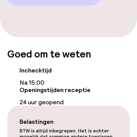
Dieetopties
Vegetarische opties
Faciliteiten en diensten voor kinderen
Goed om te weten
Babysitservice
Inchecktijd
Na 15:00
Schoonmaakvoorzieningen
Openingstijden receptie
Wasfaciliteiten (wasmachine)
24 uur geopend
Wasservice
Belastingen
BTW is altijd inbegrepen. Het is echter
Zakelijke faciliteiten
mogelijk dat sommige andere toeslagen