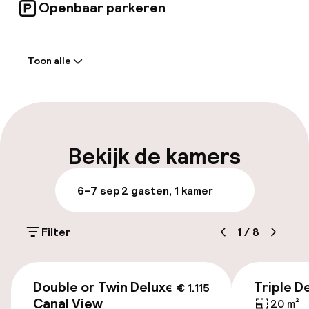
Venetianen als toeristen en serveert klassieke
Openbaar parkeren
gerechten met een moderne twist.
Welkom
Toon alle
Receptie: 24 uur geopend
Meertalige medewerkers
Bagageruimte
Bekijk de kamers
Parkeren & mobiliteit
6–7 sep
2 gasten, 1 kamer
Openbaar parkeren
Filter
1
/
8
Transferservice
€ 1.115
Double or Twin Deluxe
Triple D
€ 1.115
Toegankelijkheid
Canal View
20 m²