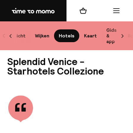
Home
Winkelmand
Menu
Ve
Gids
Overzicht
Wijken
Hotels
Kaart
&
Bl
Scroll naar links
Scrol
app
B
Splendid Venice -
Starhotels Collezione
Bekijk alle
best
Reisi
We