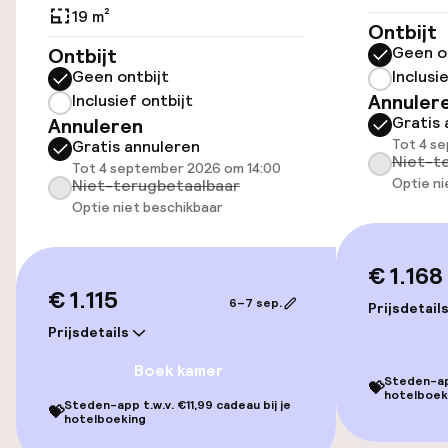
19 m²
Lift
Ontbijt
Geen o
Ontbijt
Geen ontbijt
Inclusi
Entertainment
Annuler
Inclusief ontbijt
Gratis 
Annuleren
Gratis wifi
Tot 4 s
Gratis annuleren
Niet-t
Tot 4 september 2026 om 14:00
Optie ni
Niet-terugbetaalbaar
Optie niet beschikbaar
Eet- en drinkgelegenheden
Restaurant
€ 1.168
€ 1.115
6–7 sep.
Bar
Prijsdetail
Prijsdetails
Boek kamer
Eet- en drinkdiensten
Steden-app
💝
hotelboek
Steden-app t.w.v. €11,99 cadeau bij je
💝
hotelboeking
Roomservice