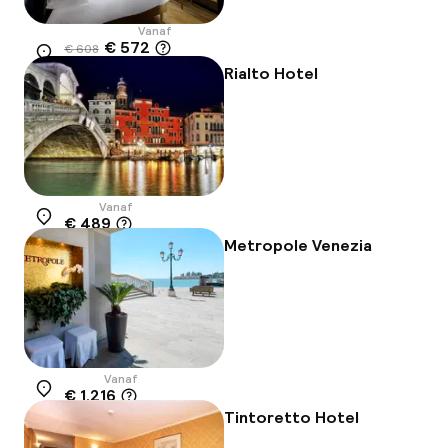
Vanaf
€ 572
€ 608
Locatie
-6%
Rialto Hotel
Vanaf
€ 489
Locatie
Metropole Venezia
Vanaf
€ 1.216
Locatie
Tintoretto Hotel