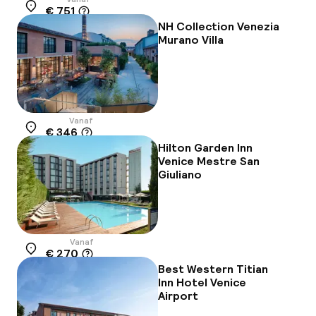
€ 751
Locatie
NH Collection Venezia
Murano Villa
Vanaf
€ 346
Locatie
Hilton Garden Inn
Venice Mestre San
Giuliano
Vanaf
€ 270
Locatie
Best Western Titian
Inn Hotel Venice
Airport