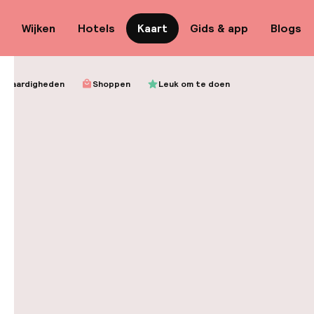
Wijken
Hotels
Kaart
Gids & app
Blogs
s en hotspots van een echte lo
nswaardigheden
Shoppen
Leuk om te doen
te beschikbaarheid