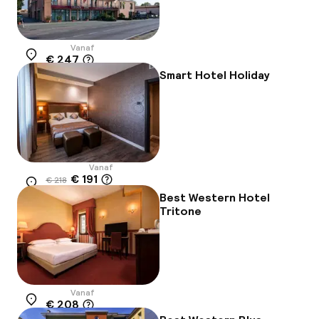
Vanaf
€ 247
Locatie
Smart Hotel Holiday
Vanaf
€ 191
€ 218
Locatie
-12%
Best Western Hotel
Tritone
Vanaf
€ 208
Locatie