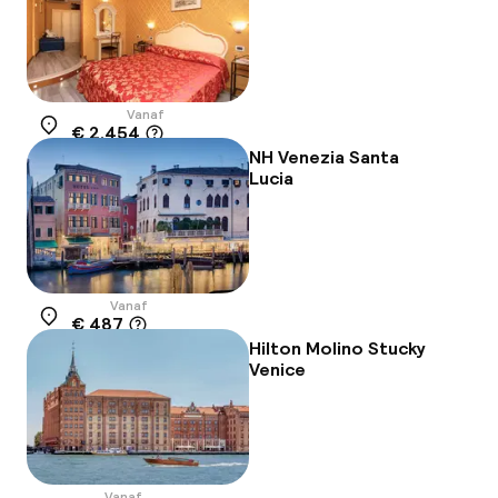
Vanaf
€ 2.454
Locatie
NH Venezia Santa
Lucia
Vanaf
€ 487
Locatie
Hilton Molino Stucky
Venice
Vanaf